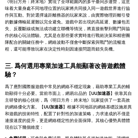
《明日方舟：終末地》實現了全球範圍內的多平臺同步運營，這意
味着大量身處不同地理位置的玩家將共同接入同一遊戲世界進行協
作與互動。對於選擇遠距離務器的玩家來說，由實際物理距離引發
的數據傳輸延遲難以完全避免。遊戲中若出現的高延遲、數據包丟
失、反覆斷線或無法成功建立聯機等情況，將直接衝擊到戰鬥與協
作的核心玩法體驗。尤其是在那些要求實時進行戰術決策和精密團
隊配合的關鍵任務中，網絡波動不僅會中斷探索與戰鬥的流暢進
程，還可能導致玩家在決定性時刻因連接問題而錯失良機。
三. 爲何選用專業加速工具能顯著改善遊戲體
驗？
爲了應對國際服遊戲中常見的網絡不穩定現象，藉助專業工具的輔
助顯得十分必要。當前市面上，網易出品的【
UU加速器
】依靠其自
主研發的核心技術，爲《明日方舟：終末地》玩家提供了一套高效
的網絡優化方案。【
UU加速器
】根據不同地區的網絡基礎設施差異
和遊戲的技術特性，配置了針對性的加速策略，力求達成的不僅是
連接速度的提升，更是網絡穩定性的全面保障。其核心優勢具體體
現在以下幾個維度：