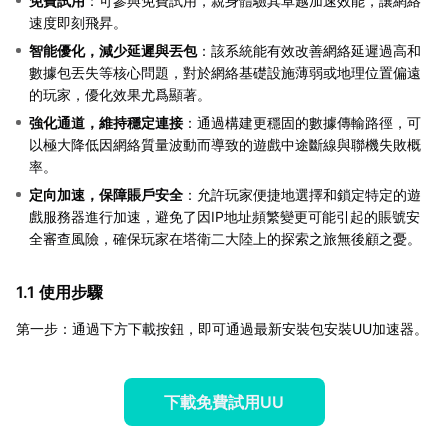
免費試用
：可參與免費試用，親身體驗其卓越加速效能，讓網絡
速度即刻飛昇。
智能優化，減少延遲與丟包
：該系統能有效改善網絡延遲過高和
數據包丟失等核心問題，對於網絡基礎設施薄弱或地理位置偏遠
的玩家，優化效果尤爲顯著。
強化通道，維持穩定連接
：通過構建更穩固的數據傳輸路徑，可
以極大降低因網絡質量波動而導致的遊戲中途斷線與聯機失敗概
率。
定向加速，保障賬戶安全
：允許玩家便捷地選擇和鎖定特定的遊
戲服務器進行加速，避免了因IP地址頻繁變更可能引起的賬號安
全審查風險，確保玩家在塔衛二大陸上的探索之旅無後顧之憂。
1.1 使用步驟
第一步：通過下方下載按鈕，即可通過最新安裝包安裝UU加速器。
下載免費試用UU