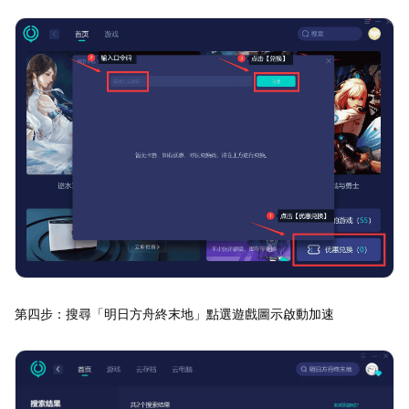
第四步：搜尋「明日方舟終末地」點選遊戲圖示啟動加速