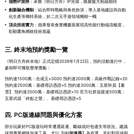
強勢IP加持
：承襲《明日方舟》IP光環，匯聚龐大粉絲期待
創新融合機制
：結合即時戰略與角色扮演，導入基地建設與自動
化生產等獨特系統，於二次元手遊領域獨樹一幟
頂尖技術實力
：蘋果發表會實機畫面展現高性能行動端流暢度，
彰顯鷹角網絡技術底蘊
三. 終末地預約獎勵一覽
《明日方舟終末地》正式定檔2026年1月22日，預約活動進行中，
參與即可獲取豐厚獎勵：
預約達1500萬：合成玉×3000 預約達2000萬：高級作戰記錄×20
預約達2500萬：基礎尋訪憑證×5 預約達3000萬：五星幹員【晝
雪】 預約達3500萬：基礎尋訪憑證×10 官方社群追蹤達500萬：
五星武器「終點之聲」、基礎尋訪憑證×5
四. PC版連線問題與優化方案
部分玩家於PC版遊玩時常遭遇延遲、斷線或封包遺失等狀況。建議
採用專業網路加速工具，尤以【
UU加速器
】為首選，其針對區域與