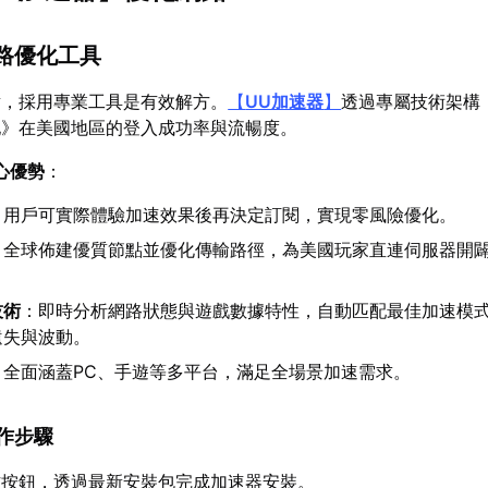
網路優化工具
點，採用專業工具是有效解方。
【
UU加速器
】
透過專屬技術架構
地》在美國地區的登入成功率與流暢度。
心優勢
：
：用戶可實際體驗加速效果後再決定訂閱，實現零風險優化。
：全球佈建優質節點並優化傳輸路徑，為美國玩家直連伺服器開
技術
：即時分析網路狀態與遊戲數據特性，自動匹配最佳加速模
遺失與波動。
：全面涵蓋PC、手遊等多平台，滿足全場景加速需求。
操作步驟
方按鈕，透過最新安裝包完成加速器安裝。