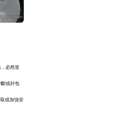
點，必然造
中斷或封包
存取或加強安