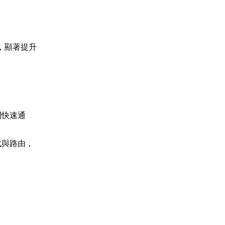
，顯著提升
闢快速通
式與路由，