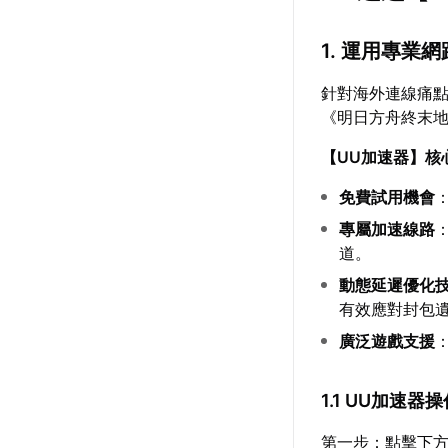
1. 運用專業
針對海外連線痛
《明日方舟終末
【
UU加速器
】核
免費試用機會
專屬加速線路
道。
動態延遲優化
有效應對封包
廣泛遊戲支援
1.1 UU加速器
第一步：點擊下