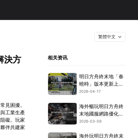
繁體中文
解決方
相关资讯
明日方舟終末地「春
曉時」版本更新上
線！完整內容與暢玩
2026-04-17
攻略一次看！
的常見困擾。
海外暢玩明日方舟終
觀與工業生產
末地國服網路優化全
要阻礙。玩家
攻略！
2026-03-09
與夥伴共建家
海外玩明日方舟終末