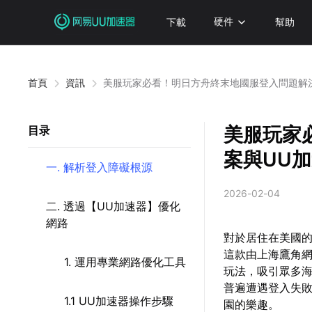
下載
硬件
幫助
首頁
資訊
美服玩家必看！明日方舟終末地國服登入問題解
美服玩家
目录
案與UU
一. 解析登入障礙根源
2026-02-04
二. 透過【UU加速器】優化
網路
對於居住在美國
這款由上海鷹角
1. 運用專業網路優化工具
玩法，吸引眾多
普遍遭遇登入失
1.1 UU加速器操作步驟
園的樂趣。