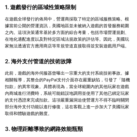
1. 遊戲發行的區域性策略限制
在遊戲全球發行的佈局中，營運商採取了特定的區域服務策略。根
據當前公開的營運資訊，美國地區並未被納入遊戲的首發服務範圍
之內。這項決策通常基於多方面的綜合考量，包括市場營運規劃、
在地化適配進度以及對特定區域法規政策的評估等。因此，美國玩
家無法透過官方應用商店等常規管道直接取得並安裝遊戲用戶端。
2. 海外支付管道的技術故障
此前，遊戲的海外伺服器曾曝出一宗重大的支付系統技術事故。據
相關報導，其整合的PayPal支付介面存在嚴重缺陷，引發了「隨機
扣款」的異常現象。具體表現為，當全球範圍內的其他玩家在遊戲
內商城進行消費時，系統可能錯誤地調用並使用了其他已綁定玩家
的支付憑證來完成扣款。這項嚴重漏洞迫使營運方不得不臨時關閉
部分海外支付功能以進行修復，這在客觀上進一步加大了美國玩家
取得和體驗遊戲的難度。
3. 物理距離導致的網路效能瓶頸