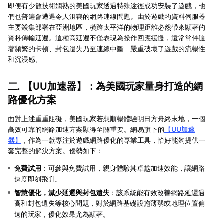
即便有少數技術嫻熟的美國玩家透過特殊途徑成功安裝了遊戲，他
們也普遍會遭遇令人沮喪的網路連線問題。由於遊戲的資料伺服器
主要叢集部署在亞洲地區，橫跨太平洋的物理距離必然帶來顯著的
資料傳輸延遲。這種高延遲不僅表現為操作回應緩慢，還常常伴隨
著頻繁的卡頓、封包遺失乃至連線中斷，嚴重破壞了遊戲的流暢性
和沉浸感。
二. 【
UU加速器
】：為美國玩家量身打造的網
路優化方案
面對上述重重阻礙，美國玩家若想順暢體驗明日方舟終末地，一個
高效可靠的網路加速方案顯得至關重要。網易旗下的
【
UU加速
器
】
，作為一款專注於遊戲網路優化的專業工具，恰好能夠提供一
套完整的解決方案。優勢如下：
免費試用
：可參與免費試用，親身體驗其卓越加速效能，讓網路
速度即刻飛升。
智慧優化，減少延遲與封包遺失
：該系統能有效改善網路延遲過
高和封包遺失等核心問題，對於網路基礎設施薄弱或地理位置偏
遠的玩家，優化效果尤為顯著。