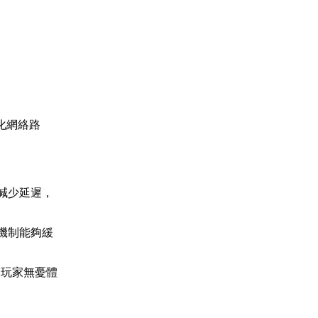
化網絡路
。
減少延遲，
機制能夠緩
助玩家無憂體