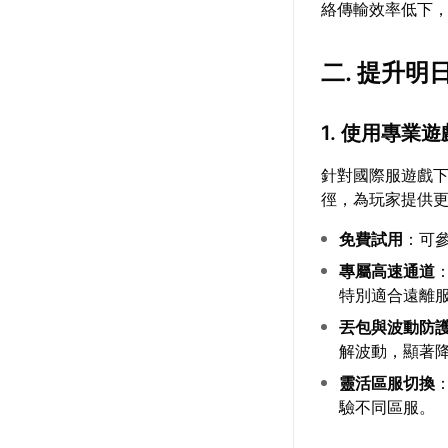
絡傳輸效率低下
二. 提升
1. 使用專業
針對國際服遊戲
徑，為玩家提供
免費試用
：可
專屬高速通道
特別適合遠離
丟包與波動防
解波動，顯著
靈活區服切換
驗不同區服。