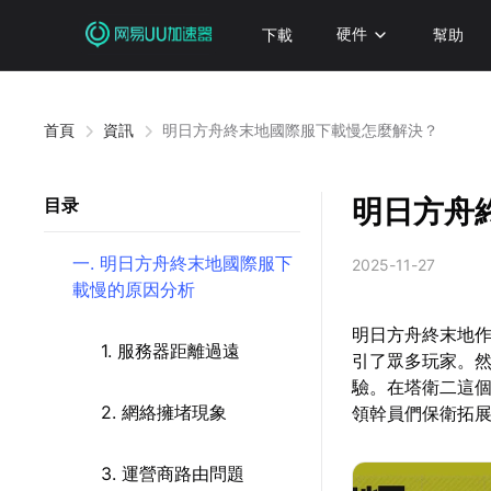
下載
硬件
幫助
首頁
資訊
明日方舟終末地國際服下載慢怎麼解決？
明日方舟
目录
一. 明日方舟終末地國際服下
2025-11-27
載慢的原因分析
明日方舟終末地
1. 服務器距離過遠
引了眾多玩家。
驗。在塔衛二這
2. 網絡擁堵現象
領幹員們保衛拓
3. 運營商路由問題