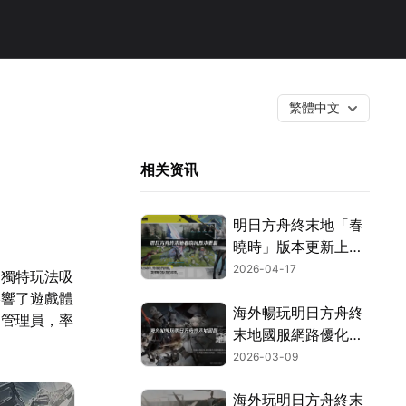
繁體中文
相关资讯
明日方舟終末地「春
曉時」版本更新上
線！完整內容與暢玩
2026-04-17
和獨特玩法吸
攻略一次看！
影響了遊戲體
海外暢玩明日方舟終
的管理員，率
末地國服網路優化全
攻略！
2026-03-09
海外玩明日方舟終末