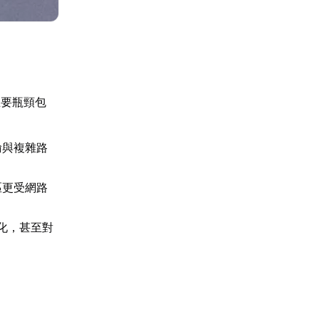
主要瓶頸包
輸與複雜路
區更受網路
化，甚至對