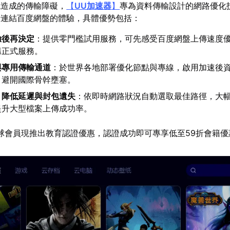
境造成的傳輸障礙，
【
UU加速器
】
專為資料傳輸設計的網路優化
者連結百度網盤的體驗，具體優勢包括：
驗後再決定
：提供零門檻試用服務，可先感受百度網盤上傳速度
購正式服務。
與專用傳輸通道
：於世界各地部署優化節點與專線，啟用加速後
，避開國際骨幹壅塞。
，降低延遲與封包遺失
：依即時網路狀況自動選取最佳路徑，大
提升大型檔案上傳成功率。
球會員現推出教育認證優惠，認證成功即可專享低至59折會籍優