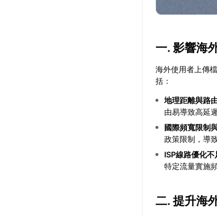
一. 影響
海外使用者上傳
括：
地理距離與路
由易導致高延
國際頻寬限制
政策限制，導
ISP線路優化
特定流量實施
二. 提升