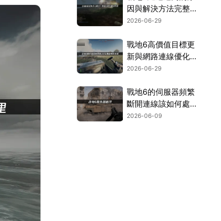
因與解決方法完整解
析！
2026-06-29
戰地6高價值目標更
新與網路連線優化攻
略！
2026-06-29
戰地6的伺服器頻繁
斷開連線該如何處
理？三個方法讓你徹
2026-06-09
底擺脫連線中斷的困
擾！