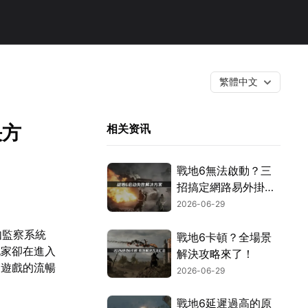
繁體中文
決方
相关资讯
戰地6無法啟動？三
招搞定網路易外掛與
安全設定！
2026-06-29
如監察系統
戰地6卡頓？全場景
玩家卻在進入
解決攻略來了！
了遊戲的流暢
2026-06-29
戰地6延遲過高的原