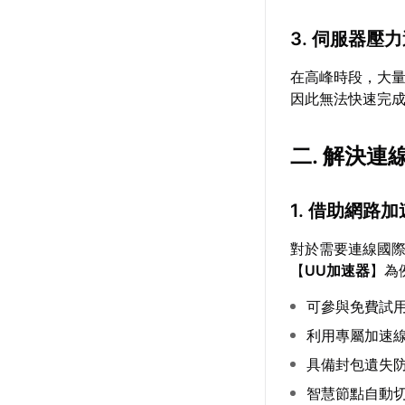
3. 伺服器壓
在高峰時段，大
因此無法快速完
二. 解決
1. 借助網路
對於需要連線國
【
UU加速器
】為
可參與免費試
利用專屬加速
具備封包遺失防
智慧節點自動