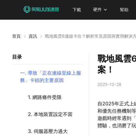
下載
硬件
幫助
首頁
資訊
戰地風雲6連線卡住？解析常見原因與實用解決
戰地風雲
目录
案！
一. 導致「正在連線至線上服
務」卡頓的主要原因
2025-10-28
1. 網路條件受限
自2025年正式
和優先任務機制
2. 本地裝置設定不當
遊戲時經常遇到
體驗，也消磨了
3. 伺服器壓力過大