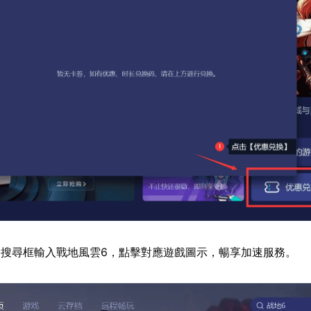
搜尋框輸入戰地風雲6，點擊對應遊戲圖示，暢享加速服務。