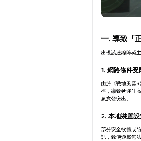
一. 導致
出現該連線障礙
1. 網路條件受
由於《戰地風雲
徑，導致延遲升
象愈發突出。
2. 本地裝置
部分安全軟體或
訊，致使遊戲無