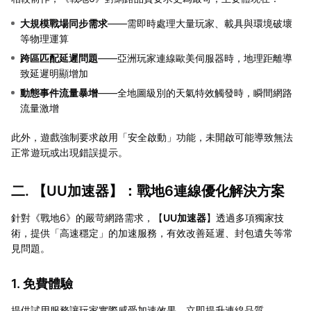
大規模戰場同步需求
——需即時處理大量玩家、載具與環境破壞
等物理運算
跨區匹配延遲問題
——亞洲玩家連線歐美伺服器時，地理距離導
致延遲明顯增加
動態事件流量暴增
——全地圖級別的天氣特效觸發時，瞬間網路
流量激增
此外，遊戲強制要求啟用「安全啟動」功能，未開啟可能導致無法
正常遊玩或出現錯誤提示。
二. 【
UU加速器
】：戰地6連線優化解決方案
針對《戰地6》的嚴苛網路需求，【
UU加速器
】透過多項獨家技
術，提供「高速穩定」的加速服務，有效改善延遲、封包遺失等常
見問題。
1. 免費體驗
提供試用服務讓玩家實際感受加速效果，立即提升連線品質。