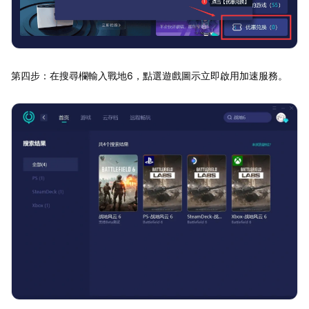
第四步：在搜尋欄輸入戰地6，點選遊戲圖示立即啟用加速服務。