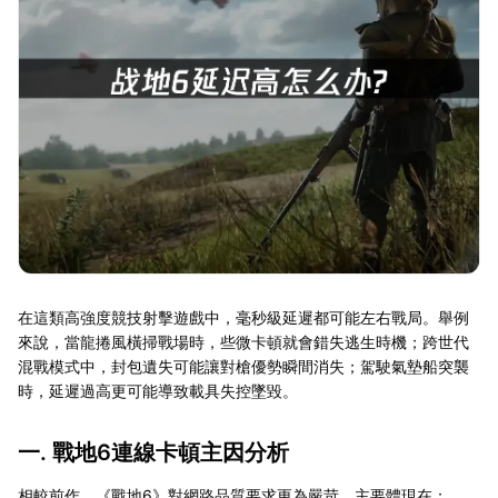
在這類高強度競技射擊遊戲中，毫秒級延遲都可能左右戰局。舉例
來說，當龍捲風橫掃戰場時，些微卡頓就會錯失逃生時機；跨世代
混戰模式中，封包遺失可能讓對槍優勢瞬間消失；駕駛氣墊船突襲
時，延遲過高更可能導致載具失控墜毀。
一. 戰地6連線卡頓主因分析
相較前作，《戰地6》對網路品質要求更為嚴苛，主要體現在：