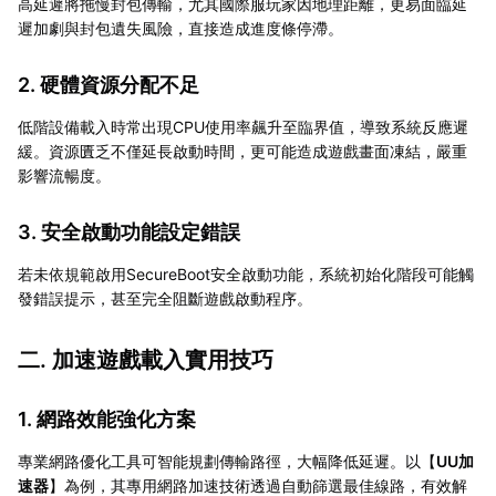
高延遲將拖慢封包傳輸，尤其國際服玩家因地理距離，更易面臨延
遲加劇與封包遺失風險，直接造成進度條停滯。
2. 硬體資源分配不足
低階設備載入時常出現CPU使用率飆升至臨界值，導致系統反應遲
緩。資源匱乏不僅延長啟動時間，更可能造成遊戲畫面凍結，嚴重
影響流暢度。
3. 安全啟動功能設定錯誤
若未依規範啟用SecureBoot安全啟動功能，系統初始化階段可能觸
發錯誤提示，甚至完全阻斷遊戲啟動程序。
二. 加速遊戲載入實用技巧
1. 網路效能強化方案
專業網路優化工具可智能規劃傳輸路徑，大幅降低延遲。以【
UU加
速器
】為例，其專用網路加速技術透過自動篩選最佳線路，有效解