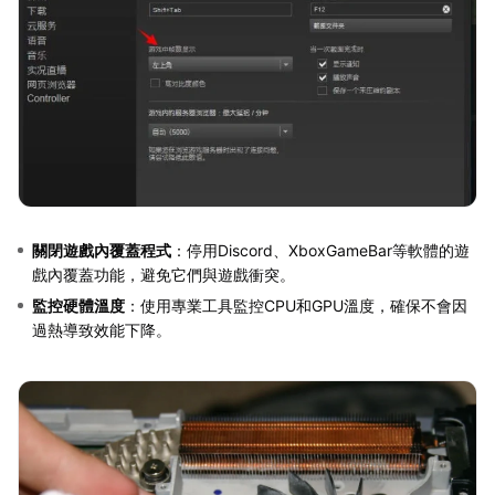
關閉遊戲內覆蓋程式
：停用Discord、XboxGameBar等軟體的遊
戲內覆蓋功能，避免它們與遊戲衝突。
監控硬體溫度
：使用專業工具監控CPU和GPU溫度，確保不會因
過熱導致效能下降。