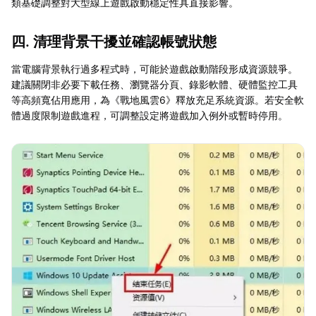
類基礎調整對大型線上遊戲啟動穩定性具直接影響。
四. 清理背景干擾並確認帳號狀態
當電腦背景執行過多程式時，可能於遊戲啟動階段形成資源競爭。
建議關閉非必要下載任務、瀏覽器分頁、錄影軟體、硬體監控工具
等高頻寬佔用應用，為《戰地風雲6》釋放充足系統資源。若安全軟
體過度限制遊戲進程，可調整設定將遊戲加入例外或暫時停用。