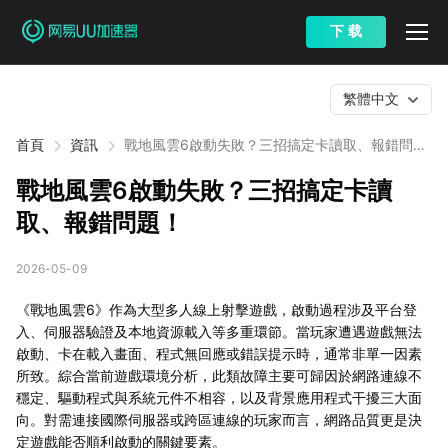
下 载
繁體中文
首頁
資訊
戰地風雲6啟動失敗？三招搞定卡讀取、報錯問
題！
戰地風雲6啟動失敗？三招搞定卡讀
取、報錯問題！
2026-05-09
《戰地風雲6》作為大型多人線上射擊遊戲，啟動過程涉及平台登
入、伺服器驗證及本地資源載入等多重環節。當玩家遭遇遊戲無法
啟動、卡在載入畫面、程式無回應或錯誤提示時，通常非單一因素
所致。綜合當前遊戲環境分析，此類故障主要可歸因於網路連線不
穩定、驅動程式與系統元件不相容，以及背景應用程式干擾三大面
向。對需連接國際伺服器或跨區連線的玩家而言，網路品質更是決
定遊戲能否順利啟動的關鍵要素。