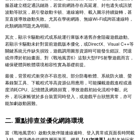
服器建立穩定通訊鏈路，若當前網路存在高延遲、封包遺失或訊號
波動等狀況，易引發啟動卡頓、連線逾時、載入圖示持續旋轉，甚
至直接導致啟動失敗。尤其在學術網路、無線Wi-Fi或跨區連線時，
此類網路問題尤為明顯。
其次，顯示卡驅動程式或系統運行庫版本過舊亦會阻礙遊戲啟動。
若顯示卡驅動未針對當前遊戲版本優化，或DirectX、Visual C++等
關鍵系統元件缺失損毀，遊戲調用圖形資源時可能發生錯誤、閃退
或停滯於初始畫面。對《戰地風雲6》這類大型FPS射擊遊戲而言，
確保硬體與軟體環境相容性實為基礎前提。
最後，背景程式衝突亦不容忽視。部分防毒軟體、系統防火牆、螢
幕錄製工具、下載程式等高資源佔用應用，可能攔截遊戲進程或過
度消耗CPU、記憶體及網路頻寬，導致遊戲初始化流程中斷。此
外，若玩家帳號於多台裝置同時登入，或遊戲平台狀態異常，亦可
能加劇啟動困難。
二. 重點排查並優化網路環境
當《戰地風雲6》啟動失敗伴隨連線逾時、登入異常或頁面長時間載
入時，建議優先從網路層面著手。網易【
UU加速器
】針對各地玩家