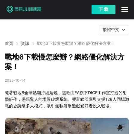
下 载
繁體中文
首頁
資訊
戰地6下載慢怎麼辦？網絡優化解決方案！
戰地6下載慢怎麼辦？網絡優化解決方
案！
2025-10-14
隨著戰地6全球熱潮持續延燒，這款由EA旗下DICE工作室打造的射
擊鉅作，憑藉驚人的場景破壞系統、豐富武器庫與支援128人同場激
戰的史詩級多人模式，吸引無數射擊遊戲愛好者投入戰場。