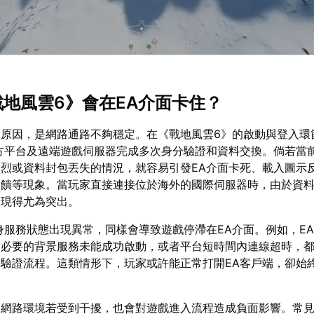
《戰地風雲6》會在EA介面卡住？
的原因，是網路通路不夠穩定。在《戰地風雲6》的啟動與登入環
方平台及遠端遊戲伺服器完成多次身分驗證和資料交換。倘若當
烈或資料封包丟失的情況，就容易引發EA介面卡死、載入圖示
反饋等現象。當玩家直接連接位於海外的國際伺服器時，由於資
表現得尤為突出。
身服務狀態出現異常，同樣會導致遊戲停滯在EA介面。例如，EA 
、必要的背景服務未能成功啟動，或者平台短時間內連線超時，
驗證流程。這類情形下，玩家或許能正常打開EA客戶端，卻始
的網路環境若受到干擾，也會對遊戲進入流程造成負面影響。常