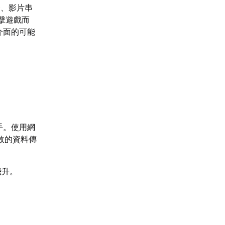
務、影片串
擊遊戲而
介面的可能
手。使用網
效的資料傳
飛升。