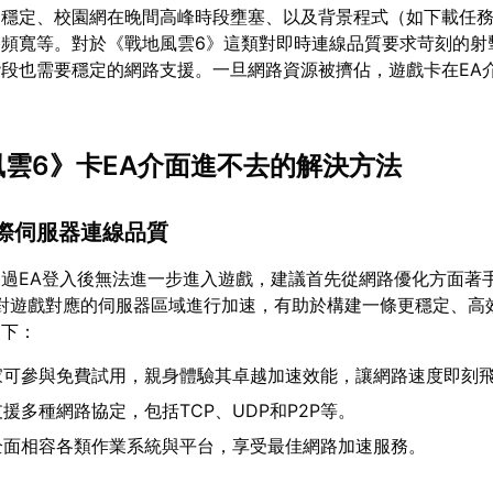
號不穩定、校園網在晚間高峰時段壅塞、以及背景程式（如下載任
路頻寬等。對於《戰地風雲6》這類對即時連線品質要求苛刻的射
段也需要穩定的網路支援。一旦網路資源被擠佔，遊戲卡在EA
。
地風雲6》卡EA介面進不去的解決方法
國際伺服器連線品質
過EA登入後無法進一步進入遊戲，建議首先從網路優化方面著
對遊戲對應的伺服器區域進行加速，有助於構建一條更穩定、高
如下：
家可參與免費試用，親身體驗其卓越加速效能，讓網路速度即刻
援多種網路協定，包括TCP、UDP和P2P等。
全面相容各類作業系統與平台，享受最佳網路加速服務。