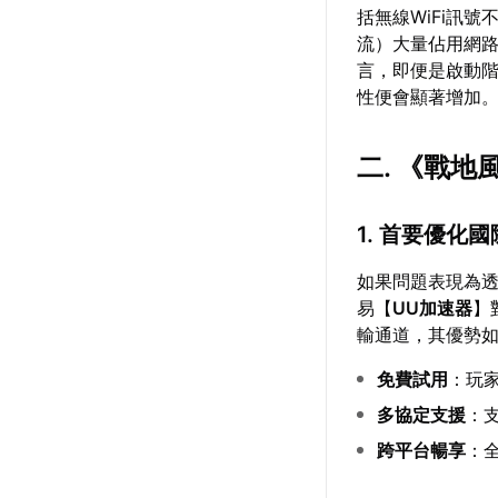
括無線WiFi訊
流）大量佔用網
言，即便是啟動階
性便會顯著增加
二. 《戰
1. 首要優化
如果問題表現為透
易【
UU加速器
】
輸通道，其優勢
免費試用
：玩
多協定支援
：支
跨平台暢享
：