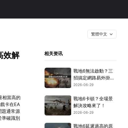
繁體中文
高效解
相关资讯
戰地6無法啟動？三
招搞定網路易外掛與
安全設定！
2026-06-29
著相當高的
戰地6卡頓？全場景
戲卡在EA
解決攻略來了！
問題通常源
2026-06-29
於準確識別
戰地6延遲過高的原