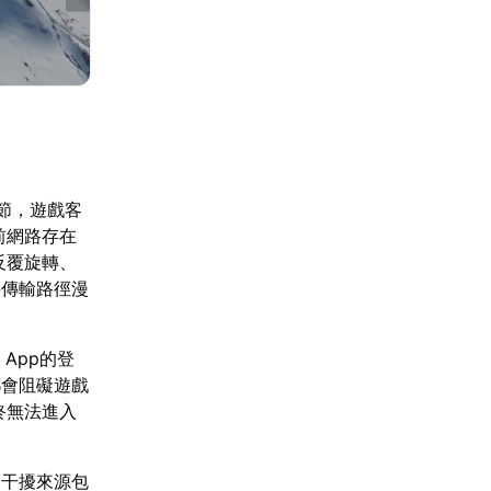
節，遊戲客
前網路存在
反覆旋轉、
料傳輸路徑漫
App的登
都會阻礙遊戲
終無法進入
見干擾來源包