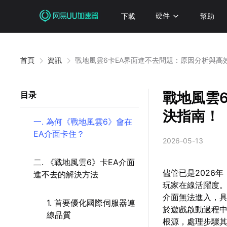
下載
硬件
幫助
首頁
資訊
戰地風雲6卡EA界面進不去問題：原因分析與高
戰地風雲
目录
決指南！
一. 為何《戰地風雲6》會在
EA介面卡住？
2026-05-13
二. 《戰地風雲6》卡EA介面
儘管已是2026
進不去的解決方法
玩家在線活躍度。
介面無法進入，具
1. 首要優化國際伺服器連
於遊戲啟動過程中
線品質
根源，處理步驟