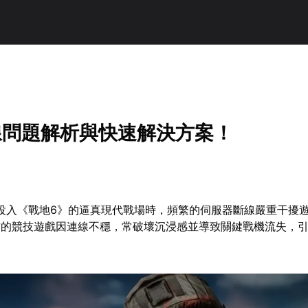
線問題解析與快速解決方案！
年投入《戰地6》的逼真現代戰場時，頻繁的伺服器斷線嚴重干擾
作的競技遊戲因連線不穩，常破壞沉浸感並導致關鍵戰機流失，