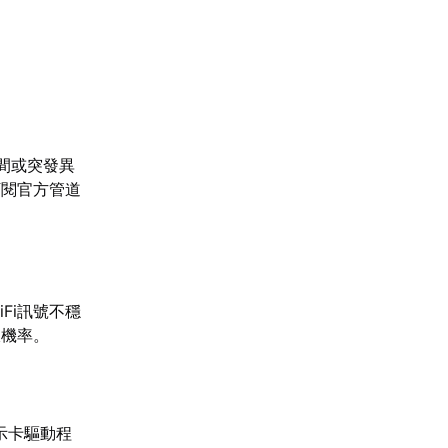
間或突發異
訂閱官方管道
Fi訊號不穩
線機率。
顯示卡驅動程