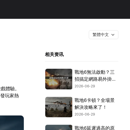
繁體中文
相关资讯
戰地6無法啟動？三
招搞定網路易外掛與
安全設定！
2026-06-29
遊戲體驗。
引發玩家熱
戰地6卡頓？全場景
解決攻略來了！
2026-06-29
戰地6延遲過高的原