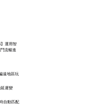
器
】運用智
戰鬥流暢進
偏遠地區玩
的延遲變
時自動匹配