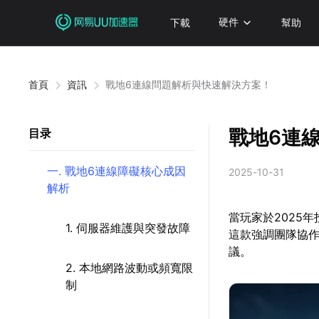
下載
硬件
幫助
首頁
資訊
戰地6連線問題解析與快速解決方案！
戰地6連
目录
一. 戰地6連線障礙核心成因
2025-10-31
解析
當玩家於2025
1. 伺服器維護與突發故障
這款強調團隊協
議。
2. 本地網路波動或頻寬限
制