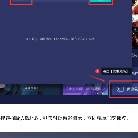
搜尋欄輸入戰地6，點選對應遊戲圖示，立即暢享加速服務。