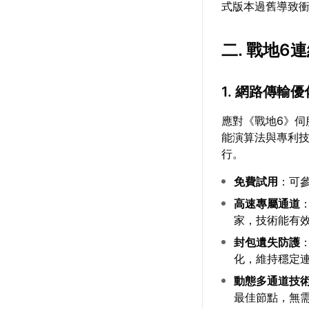
式版本過舊導致
二. 戰地
1. 網路傳輸
應對《戰地6》伺
能演算法與專利
行。
免費試用
：可
高速專屬通道
家，技術能有
封包遺失防護
化，維持穩定
動態多通道技
最佳節點，無