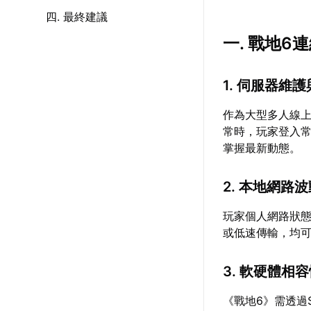
四. 最終建議
一. 戰地
1. 伺服器維
作為大型多人線
常時，玩家登入
掌握最新動態。
2. 本地網路
玩家個人網路狀態
或低速傳輸，均
3. 軟硬體相
《戰地6》需透過S