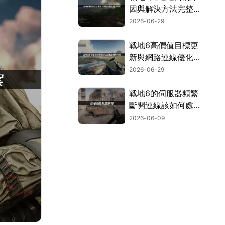
因與解決方法完整解
析！
2026-06-29
戰地6高價值目標更
新與網路連線優化攻
略！
2026-06-29
戰地6的伺服器頻繁
斷開連線該如何處
理？三個方法讓你徹
2026-06-09
底擺脫連線中斷的困
擾！