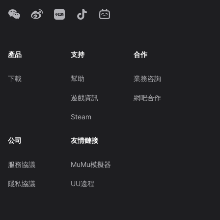
產品
支持
合作
下載
幫助
業務咨詢
遊戲資訊
網吧合作
Steam
公司
友情鏈接
服務協議
MuMu模擬器
隱私協議
UU遠程