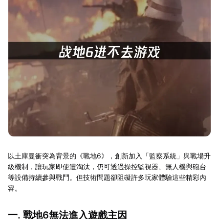
以土庫曼衝突為背景的《戰地6》，創新加入「監察系統」與戰場升
級機制，讓玩家即使遭淘汰，仍可透過操控監視器、無人機與砲台
等設備持續參與戰鬥。但技術問題卻阻礙許多玩家體驗這些精彩內
容。
一. 戰地6無法進入遊戲主因