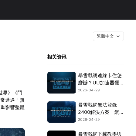
繁體中文
！
相关资讯
暴雪戰網連線卡住怎
麼辦？UU加速器優
化教學大公開！
2026-04-29
世界》《鬥
，常遭遇「無
暴雪戰網無法登錄
嚴重影響整體
2400解決方案：網
絡優化與故障排除詳
2026-04-29
解！
暴雪戰網下載教學與