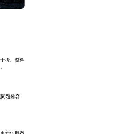
素干擾。資料
取。
類問題雖容
與更新伺服器