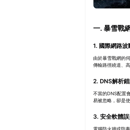
一. 暴雪
1. 國際網路
由於暴雪戰網的
傳輸路徑繞道、
2. DNS解析
不當的DNS配置
易被忽略，卻是
3. 安全軟體
電腦防火牆或防