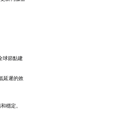
全球節點建
低延遲的效
暢和穩定。