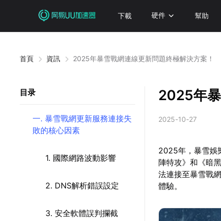
下載
硬件
幫助
首頁
資訊
2025年暴雪戰網連線更新問題終極解決方案！
2025
目录
一. 暴雪戰網更新服務連接失
2025-10-27
敗的核心因素
2025年，暴雪
1. 國際網路波動影響
陣特攻》和《暗
法連接至暴雪戰
2. DNS解析錯誤設定
體驗。
3. 安全軟體誤判攔截