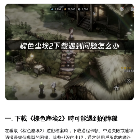
一. 下載《棕色塵埃2》時可能遇到的障礙
在獲取《棕色塵埃2》遊戲檔案時，下載過程卡頓、中途失敗或速率
過慢是幾個典型的困擾。這些狀況的出現，通常與用戶所處的網路