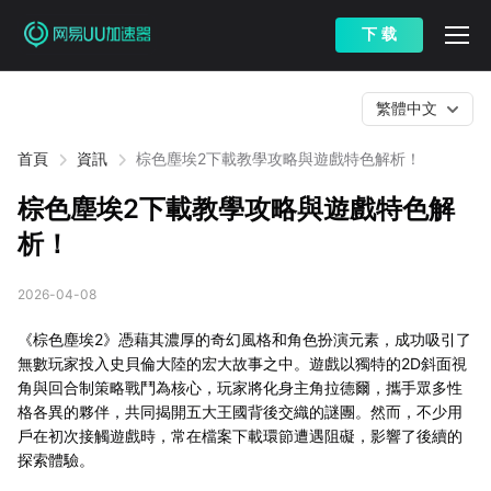
下 载
繁體中文
首頁
資訊
棕色塵埃2下載教學攻略與遊戲特色解析！
棕色塵埃2下載教學攻略與遊戲特色解
析！
2026-04-08
《棕色塵埃2》憑藉其濃厚的奇幻風格和角色扮演元素，成功吸引了
無數玩家投入史貝倫大陸的宏大故事之中。遊戲以獨特的2D斜面視
角與回合制策略戰鬥為核心，玩家將化身主角拉德爾，攜手眾多性
格各異的夥伴，共同揭開五大王國背後交織的謎團。然而，不少用
戶在初次接觸遊戲時，常在檔案下載環節遭遇阻礙，影響了後續的
探索體驗。