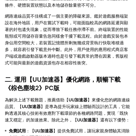
條件、硬體裝置狀態以及本地儲存餘量密不可分。
網路連線品質不佳構成了一個主要的障礙來源。鑑於遊戲服務端架
設在海外地區，用戶在嘗試下載時，可能面臨較高的網路延遲與顯
著的封包遺失現象，從而導致下載任務停滯不前。終端裝置的性能
瓶頸或可用儲存容量告急同樣會干擾下載流程。由於遊戲安裝包本
身佔用空間較大，若裝置記憶體所剩無幾或背景執行快取堆積過
多，就容易引發下載意外中斷。此外，用戶使用的應用程式商店客
戶端或遊戲啟動器版本過時也是引發下載異常的潛在因素，舊版程
式可能與最新的遊戲資源包存在相容性衝突。
二. 運用【
UU加速器
】優化網路，順暢下載
《棕色塵埃2》PC版
為解決上述下載難題，推薦借助【
UU加速器
】來優化您的網路連線
品質。【
UU加速器
】是專為提升玩家線上體驗而設計的工具，它能
夠透過其核心技術有效應對下載環節的各種網路問題，實現「既快
速又穩定」的加速效果。除此之外，【
UU加速器
】還有以下優勢：
免費試用
：【
UU加速器
】提供免費試用，讓玩家親身體驗其消除