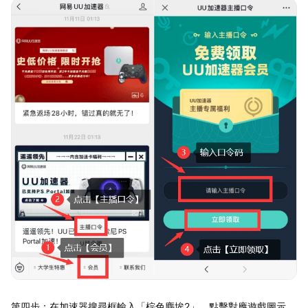
第四步：在加速器搜尋框輸入「棕色塵埃2」，點擊對應遊戲圖示，