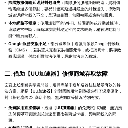
跨國數據傳輸延遲與封包遺失
：國際服伺服器距離較遠，資料傳
輸需經過多個節點，容易引發高延遲與嚴重的封包遺失，導致商
城資源經常載入不全，呈現白畫面、無限轉圈或逾時無回應。
本地網路不穩定
：使用訊號弱的Wi-Fi、校園網路或行動數據時，
連線經常中斷，而商城功能對穩定性的要求較高，稍有波動就可
能中斷頁面載入。
Google服務支援不足
：部分國際服手遊強制依賴Google行動服
務（GMS），若裝置未完整安裝相關元件，或框架異常，將導致
商店認證、付款介面無法使用，最終無法進入商城。
二. 借助【
UU加速器
】修復商城存取故障
面對上述網路與環境問題，選擇專業手遊加速器往往是最有效的解
決方案。網易【
UU加速器
】針對國際服常見障礙進行了深度優化，
對《棕色塵埃2》商店卡頓、無法開啟等情況特別有效。
免費試用直接體驗
：透過【
UU加速器
】的免費試用功能，無須預
先付費即可實際測試加速是否改善商城卡頓、長時間載入的問
題。