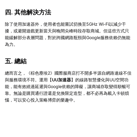
四. 其他解決方法
除了使用加速器外，使用者也能嘗試切換至5GHz Wi-Fi以減少干
擾，或避開遊戲更新當天與晚間尖峰時段存取商城。但這些方式只
能緩解部分表層問題，對於跨國網路瓶頸與Google服務依賴仍無能
為力。
五. 總結
總而言之，《棕色塵埃2》國際服商店打不開多半源自網路連線不佳
與服務環境不符。運用【
UU加速器
】的線路智慧優化與UU空間功
能，能有效繞過延遲與Google依賴的障礙，讓商城存取變得順暢可
靠。無論是購買通行證還是兌換限定造型，都不必再為載入卡頓煩
惱，可以安心投入策略博弈的樂趣中。