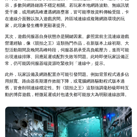
示，多數與網路鏈路不穩定相關。若玩家本地網路波動、無線訊號
受干擾，或用網高峰遭遇網路壅塞，皆可能導致資料傳輸受阻，卡
在連線介面難以加入遊戲房間。跨區域連線或複雜網路環境的玩
家，此現象發生機率更顯著提升。
其次，遊戲伺服器自身狀態亦是關鍵因素。參照當前主流連線遊戲
營運經驗，像《競拍之王》這類熱門作品，在新版本上線初期、大
型活動期間及晚間高峰時段，伺服器易承受高負載壓力，進而可能
出現連線排隊、回應延遲或配對失敗等問題。此時即便玩家設備正
常，仍可能因伺服器端資源吃緊收到「連線中」提示。
此外，玩家設備及網路配置亦可能引發問題。例如背景程式過多佔
用頻寬、路由器長期運作效能下降，或電腦網路驅動程式版本過
舊，皆會削弱連線穩定性。對《競拍之王》這類強調毫秒級即時互
動的博弈遊戲，輕微延遲或封包遺失都可能放大為明顯連線故障。