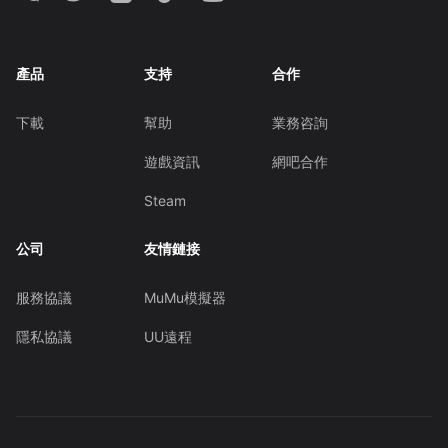
產品
支持
合作
下載
幫助
業務咨詢
遊戲資訊
網吧合作
Steam
公司
友情鏈接
服務協議
MuMu模擬器
隱私協議
UU遠程