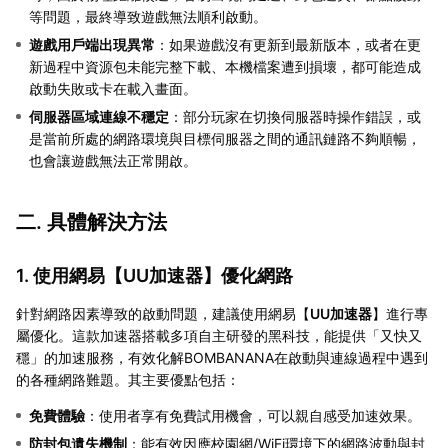
等問題，最終導致遊戲無法順利啟動。
遊戲用戶端出現異常
：如果遊戲沒有更新到最新版本，或者在更
新過程中資源包未能完整下載、本機檔案遭到損壞，都可能造成
啟動失敗或卡在載入畫面。
伺服器區域連線不穩定
：部分玩家在切換伺服器時操作錯誤，或
是當前所處的網路環境與目標伺服器之間的通訊鏈路不夠順暢，
也會讓遊戲無法正常開啟。
二. 具體解決方法
1. 使用網易【
UU加速器
】優化網路
針對網路因素導致的啟動問題，建議使用網易【
UU加速器
】進行專
屬優化。這款加速器搭載多項自主研發的黑科技，能提供「又快又
穩」的加速服務，有效化解BOMBANANA在啟動與連線過程中遇到
的各種網路難題。其主要優點包括：
免費體驗
：使用者享有免費試用機會，可以親自感受加速效果。
防封包遺失機制
：能有效因應校園網/WiFi環境下的網路波動與封