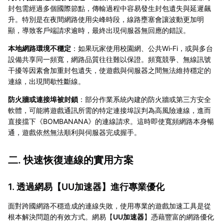
封包需經過多個國際節點，傳輸過程中容易發生封包遺失與延遲飆
升。特別是在夜間網路使用尖峰時段，線路壅塞會讓波動更加明
顯，導致客戶端請求逾時，最終出現伺服器無回應的錯誤。
本地網路環境不穩定
：如果玩家使用校園網、公共Wi‑Fi，或與多台
設備共享同一頻寬，網路品質往往難以保證。頻寬競爭、無線訊號
干擾等因素會加重封包遺失，使遊戲與伺服器之間無法維持穩定的
連線，出現間歇性斷線。
防火牆或連接埠被封鎖
：部分作業系統內建的防火牆或第三方安全
軟體，可能將遊戲通訊所需的特定連接埠誤判為高風險連線，進而
直接擋下《BOMBANANA》的連線請求。這時即使寬頻網路本身暢
通，遊戲依然無法順利與伺服器完成握手。
二. 快速恢復連線的實用方案
1. 透過網易【
UU加速器
】進行專業優化
面對跨國網路不穩造成的連線失敗，使用專業的遊戲加速工具是從
根本解決問題的有效方式。網易【
UU加速器
】憑藉豐富的網路優化