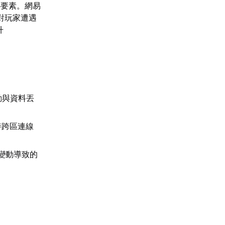
心要素。網易
對玩家遭遇
升
動與資料丟
善跨區連線
繁變動導致的