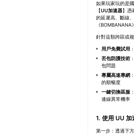
如果玩家玩的是
【
UU加速器
】憑
的延遲高、斷線、
《BOMBANAN
針對這類跨區或
用戶免費試用
丟包防護技術
包問題
專屬高速專網
的順暢度
一鍵切換區服
連線異常機率
1. 使用 UU
第一步：透過下方