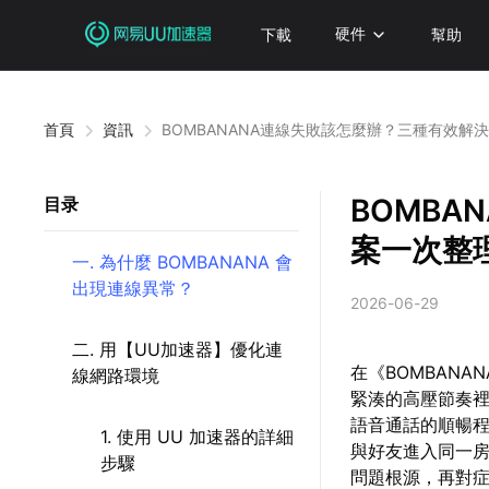
下載
硬件
幫助
首頁
資訊
BOMBANANA連線失敗該怎麼辦？三種有效解
BOMBA
目录
案一次整
一. 為什麼 BOMBANANA 會
出現連線異常？
2026-06-29
二. 用【UU加速器】優化連
在《BOMBAN
線網路環境
緊湊的高壓節奏
語音通話的順暢
1. 使用 UU 加速器的詳細
與好友進入同一
步驟
問題根源，再對