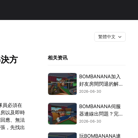
繁體中文
解決方
相关资讯
BOMBANANA加入
好友房間閃退的解決
方法：使用UU加速
2026-06-30
器穩定三人拆彈！
隊員必須在
BOMBANANA伺服
進房以及即時
器連線出問題？完整
有回應、無法
教學帶你解決網路延
2026-06-30
慌張，先找出
遲與斷線困擾！
玩BOMBANANA連