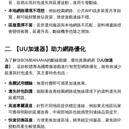
長，容易出現封包遺失與延遲波動，進而引發斷線。
本地網路環境不理想
：例如校園網路、公共WiFi或多裝置共享頻
寬，都可能頻繁搶佔資源，致使遊戲連線不穩。
區服選擇不當
：若所選伺服器與本地網路不匹配，資料傳遞路徑
會變得複雜，延遲升高，斷線機率也隨之增加。
二. 【
UU加速器
】助力網路優化
為了解決BOMBANANA的斷線困擾，優先推薦網易【
UU加速
器
】。這款軟體專為國際服遊戲進行智慧型網路優化，能有效減少
延遲與封包遺失。其主要特色包括：
免費試用體驗
：無需付費即可感受加速效果。
遺失封包防護
：能顯著改善校園網路或無線環境下的資料遺失與
延遲問題。
高速專屬通道
：針對不同地區提供穩定連線，例如東北地區玩家
可獲得明顯的延遲改善，中南部地區也能感受到連線品質提升。
快速切換區服
：方便更換加速區域，精準鎖定伺服器，避免因IP
變動而產生帳號風險。