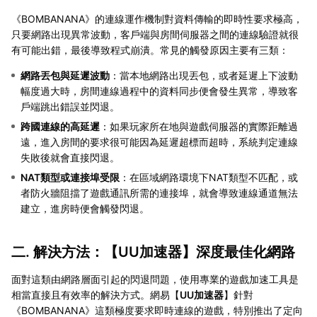
《BOMBANANA》的連線運作機制對資料傳輸的即時性要求極高，
只要網路出現異常波動，客戶端與房間伺服器之間的連線驗證就很
有可能出錯，最後導致程式崩潰。常見的觸發原因主要有三類：
網路丟包與延遲波動
：當本地網路出現丟包，或者延遲上下波動
幅度過大時，房間連線過程中的資料同步便會發生異常，導致客
戶端跳出錯誤並閃退。
跨國連線的高延遲
：如果玩家所在地與遊戲伺服器的實際距離過
遠，進入房間的要求很可能因為延遲超標而超時，系統判定連線
失敗後就會直接閃退。
NAT類型或連接埠受限
：在區域網路環境下NAT類型不匹配，或
者防火牆阻擋了遊戲通訊所需的連接埠，就會導致連線通道無法
建立，進房時便會觸發閃退。
二. 解決方法：【
UU加速器
】深度最佳化網路
面對這類由網路層面引起的閃退問題，使用專業的遊戲加速工具是
相當直接且有效率的解決方式。網易【
UU加速器
】針對
《BOMBANANA》這類極度要求即時連線的遊戲，特別推出了定向