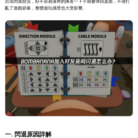
出現閃退狀況，好不容易湊齊的隊友一下子就被彈回桌面，不僅打
亂了遊戲節奏，整體遊玩感受也大受影響。
一. 閃退原因詳解