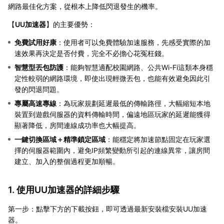
網路最佳化方案，從根本上降低閃退發生的機率。
【
UU加速器
】的主要優勢：
免費試用好康
：使用者可以免費體驗加速服務，先感受實際的加
速效果再決定是否付費，完全不必擔心花冤枉錢。
智慧型丟包防護
：能夠智慧適配校園網路、公共Wi-Fi這類本身穩
定性較弱的網路環境，即使出現輕微丟包，也能有效避免因此引
發的閃退問題。
專屬高速專線
：為玩家規劃延遲最低的傳輸路徑，大幅縮短本地
裝置到遊戲伺服器的資料傳輸時間，偏遠地區玩家的延遲能獲得
顯著降低，房間連線成功率也大幅提高。
一鍵切換區域＋精準鎖定區域
：能穩定將加速節點固定在玩家選
擇的伺服器範圍內，避免IP頻繁變動所引起的連線異常，讓房間
建立、加入的整個過程更加順暢。
1. 使用UU加速器的詳細步驟
第一步：點擊下方的下載按鈕，即可透過最新安裝檔安裝UU加速
器。