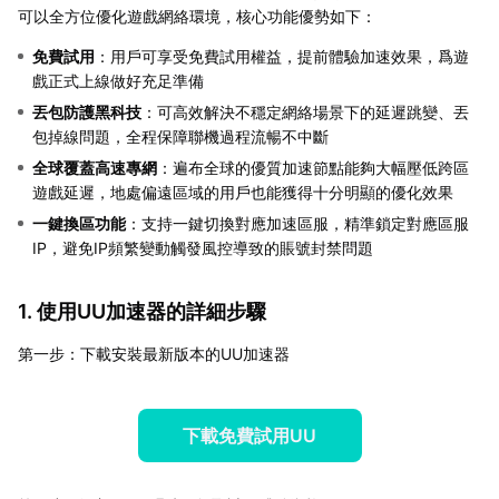
可以全方位優化遊戲網絡環境，核心功能優勢如下：
免費試用
：用戶可享受免費試用權益，提前體驗加速效果，爲遊
戲正式上線做好充足準備
丟包防護黑科技
：可高效解決不穩定網絡場景下的延遲跳變、丟
包掉線問題，全程保障聯機過程流暢不中斷
全球覆蓋高速專網
：遍布全球的優質加速節點能夠大幅壓低跨區
遊戲延遲，地處偏遠區域的用戶也能獲得十分明顯的優化效果
一鍵換區功能
：支持一鍵切換對應加速區服，精準鎖定對應區服
IP，避免IP頻繁變動觸發風控導致的賬號封禁問題
1. 使用UU加速器的詳細步驟
第一步：下載安裝最新版本的UU加速器
下載免費試用UU