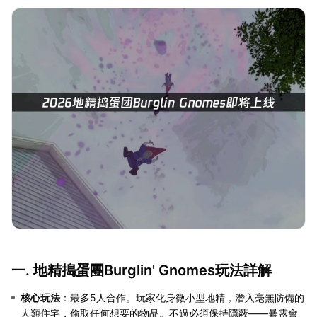
一. 地精搗蛋團Burglin' Gnomes玩法詳解
核心玩法
：最多5人合作。玩家化身微小型地精，潛入毫無防備的
人類住宅，偷取任何想要的物品。不過必須保持隱蔽——暴露會