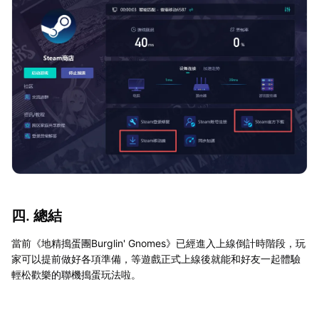
四. 總結
當前《地精搗蛋團Burglin' Gnomes》已經進入上線倒計時階段，玩
家可以提前做好各項準備，等遊戲正式上線後就能和好友一起體驗
輕松歡樂的聯機搗蛋玩法啦。