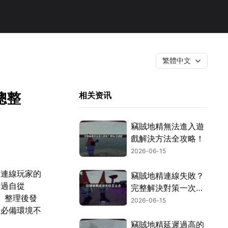
繁體中文
總整
相关资讯
竊賊地精無法進入遊
戲解決方法全攻略！
2026-06-15
人連線玩家的
竊賊地精連線失敗？
不過自從
完整解決對策一次看
。整理後發
懂！
2026-06-15
行必備環境不
竊賊地精延遲過高的