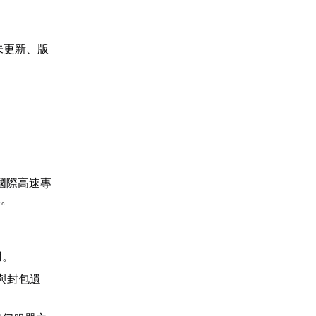
未更新、版
國際高速專
率。
用。
與封包遺