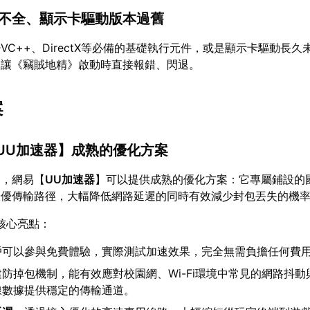
行庫不全、顯示卡驅動版本過舊
VC++、DirectX等必備的基礎執行元件，或是顯示卡驅動長久
易讓《竊賊地精》啟動時直接報錯、閃退。
案
UU加速器
】成熟的優化方案
題，網易【
UU加速器
】可以提供成熟的優化方案：它專屬鋪設的
最優傳輸路徑，大幅降低網路延遲的同時有效減少封包丟失的機
核心亮點：
戶可以參與免費體驗，實際測試加速效果，完全無需負擔任何費
防掉包機制，能有效應對校園網、Wi-Fi環境中常見的網路抖動
線數據提供穩定的傳輸通道。