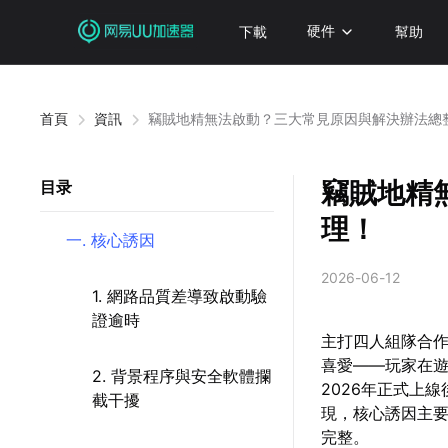
下載
硬件
幫助
首頁
資訊
竊賊地精無法啟動？三大常見原因與解決辦法總
竊賊地精
目录
理！
一. 核心誘因
2026-06-12
1. 網路品質差導致啟動驗
證逾時
主打四人組隊合
喜愛——玩家在
2. 背景程序與安全軟體攔
2026年正式上
截干擾
現，核心誘因主
完整。