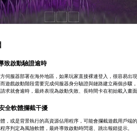
因
差導致啟動驗證逾時
官方伺服器部署在海外地區，如果玩家直接裸連登入，很容易出
。而遊戲啟動階段需要完成伺服器身分驗證與鏈路建立兩個步驟
證請求就會逾時，最終表現為啟動失敗、長時間卡在初始載入畫
與安全軟體攔截干擾
軟體，或是背景執行的高資源佔用程序，可能會攔截遊戲用戶端
戲程序判定為風險軟體，最終導致啟動時閃退、跳出報錯提示。