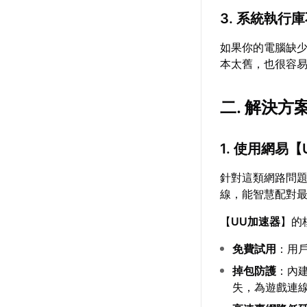
3. 系統執
如果你的電腦缺少
本太舊，也很容
二. 解決方
1. 使用網易【
針對這類網路問
線，能智慧配對
【
UU加速器
】的
免費試用
：用
掉包防護
：內建
失，為遊戲連