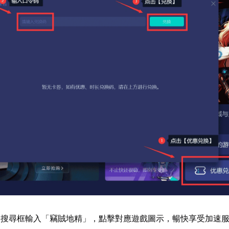
器搜尋框輸入「竊賊地精」，點擊對應遊戲圖示，暢快享受加速