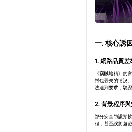
一. 核心誘
1. 網路品質
《竊賊地精》的
封包丟失的情況
法達到要求，驗
2. 背景程序
部分安全防護類
程，甚至誤將遊