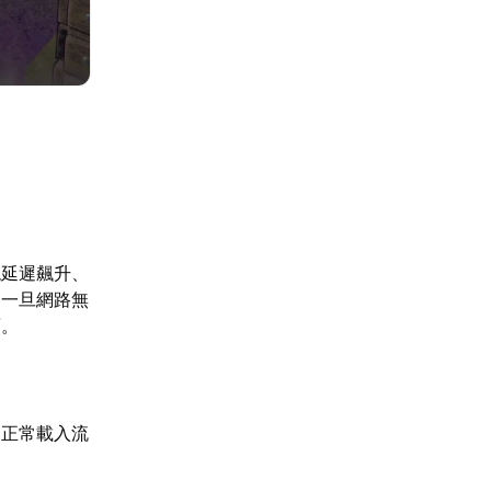
現延遲飆升、
，一旦網路無
面。
的正常載入流