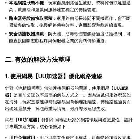
本地網路狀態不穩
：玩家自身網路發生波動、資料掉包或延遲過
高，就無法和遊戲伺服器建立穩定的傳輸管道。
路由器等設備快取累積
：家用路由器長時間不關機運作，會不斷
累積多餘快取，拖慢網路傳輸效率，進而影響遊戲連線表現。
安全防護軟體攔截
：防火牆、防毒軟體若觸發過度防護機制，可
能直接阻斷遊戲程序與伺服器之間的資料傳輸通道。
二. 有效的解決方法整理
1. 使用網易【
UU加速器
】優化網路連線
針對《地精搗蛋團》無法連接伺服器的問題，使用網易【
UU加速
器
】是目前公認效率最高的解決方式之一。因為遊戲伺服器都架設
在海外，玩家直接連線時很容易因為物理距離遠、傳輸路徑過長而
出現延遲飆升、掉包嚴重等情況，最終導致連線失敗。
網易【
UU加速器
】針對不同地區玩家的網路環境與遊戲屬性，設計
了專屬加速方案，核心優勢如下：
用戶免費試用
：用戶可享有免費試用權益，親自體驗加速效果後