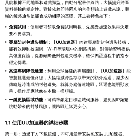
具能根據不同地區和遊戲類型，自動分配最佳線路，大幅提升跨區
資料傳輸的穩定性。對於依賴即時同步的合作類線上遊戲來說，順
暢的鏈路通常是能否成功組隊的基礎。其主要特色如下：
免費試用
：使用者可領取免費試用時數，先感受加速效果再決定
要不要購買。
專屬防封包遺失機制
：【
UU加速器
】內建專屬防封包遺失技術，
能有效抑制校園網、Wi‑Fi等環境中的網路抖動，對傳輸資料提供
高強度保護，從源頭降低封包遺失機率，確保搗蛋過程中的指令
穩定傳遞。
高速專網降低延遲
：利用全球佈建的專屬節點，【
UU加速器
】能
智慧挑選最佳路線，大幅縮減跨區存取帶來的額外延遲，減少因
傳輸超時造成的封包遺失。就算身處偏遠地區，延遲也能明顯改
善，操作反應就像在本機一樣順暢。
一鍵更換區域功能
：可精準鎖定目標區域伺服器，避免因IP頻繁
跳動帶來的封禁風險，讓跨區組隊更安心。
1.1 使用UU加速器的詳細步驟
第一步：透過下方下載按鈕，即可用最新安裝包安裝UU加速器。