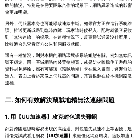
敗的情況。特別是在需要團隊合作的場景下，網路異常造成的影響
會更加明顯。
另外，伺服器本身也可能導致連線中斷。如果官方正在進行系統維
護、推送更新或遇到臨時故障，玩家這時候登入、配對就很容易收
到「無法連線」的提示。在這種情況下，反覆嘗試通常沒什麼用，
比較適合先查看官方公告和伺服器狀態。
還有一種情況，則與本機的網路環境或系統組態有關。例如無線訊
號不穩定、同一區域網路內裝置搶頻寬，或是防火牆擋住了遊戲的
資料封包傳輸，都有可能讓《竊賊地精》卡在載入畫面，遲遲無法
進入。表面上看起來像是伺服器的問題，其實根源在於本機網路沒
達標。
二. 如何有效解決竊賊地精無法連線問題
1. 用【
UU加速器
】攻克封包遺失難題
針對跨國連線時容易出現的高延遲、封包遺失及連不上等困擾，建
議優先試試看用網易【
UU加速器
】來最佳化網路環境。這款加速工