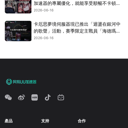
加速器的專屬優化，就能享受順暢不卡頓的
遊玩體驗！
2026-06-16
卡厄思夢境伺服器現已推出「迴盪在銀河中
的歌聲」活動，賽季限定主戰員「海德瑪
麗」同步登場！
2026-06-16
產品
支持
合作