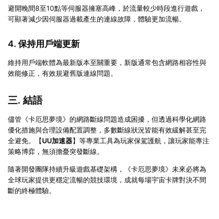
避開晚間8至10點等伺服器擁塞高峰，於流量較少時段進行遊戲，
可顯著減少因伺服器過載產生的連線故障，體驗更加流暢。
4. 保持用戶端更新
維持用戶端軟體為最新版本至關重要，新版通常包含網路相容性與
效能修正，有效規避舊版連線問題。
三. 結語
儘管《卡厄思夢境》的網路斷線問題造成困擾，但透過科學化網路
優化措施與合理設備配置調整，多數斷線狀況皆能有效緩解甚至完
全避免。【
UU加速器
】等專業工具為玩家保駕護航，讓玩家能專注
策略博弈，無須擔憂突發斷線。
隨著開發團隊持續升級遊戲基礎架構，《卡厄思夢境》未來必將為
全球玩家提供更穩定流暢的競技環境，成就每場宇宙卡牌對決不間
斷的終極體驗。