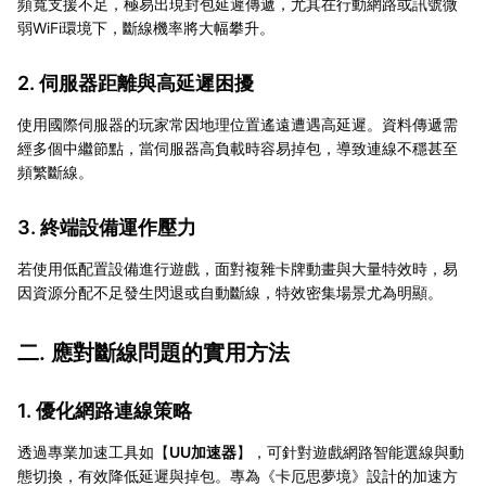
頻寬支援不足，極易出現封包延遲傳遞，尤其在行動網路或訊號微
弱WiFi環境下，斷線機率將大幅攀升。
2. 伺服器距離與高延遲困擾
使用國際伺服器的玩家常因地理位置遙遠遭遇高延遲。資料傳遞需
經多個中繼節點，當伺服器高負載時容易掉包，導致連線不穩甚至
頻繁斷線。
3. 終端設備運作壓力
若使用低配置設備進行遊戲，面對複雜卡牌動畫與大量特效時，易
因資源分配不足發生閃退或自動斷線，特效密集場景尤為明顯。
二. 應對斷線問題的實用方法
1. 優化網路連線策略
透過專業加速工具如【
UU加速器
】，可針對遊戲網路智能選線與動
態切換，有效降低延遲與掉包。專為《卡厄思夢境》設計的加速方