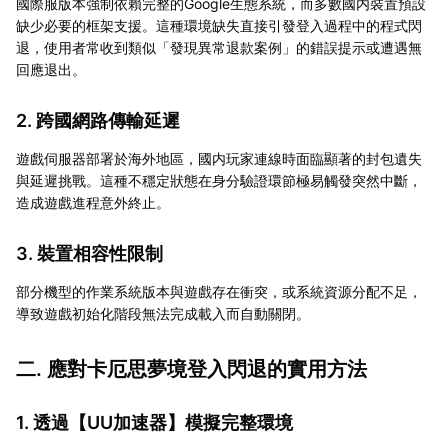
國際服版本強制依賴完整的Google生態系統，而多數國内裝置預設
缺少必要的框架支援。這種環境缺失直接引發登入過程中的程式閃
退，使用者常收到類似「發現異常退款案例」的錯誤提示或遭遇無
回應退出。
2. 跨國網路傳輸延遲
遊戲伺服器部署於海外地區，國内玩家連線時面臨顯著的封包遺失
與延遲挑戰。這種不穩定狀態在身分驗證環節極易觸發突然中斷，
造成遊戲進程意外終止。
3. 裝置相容性限制
部分機型的作業系統版本與遊戲存在衝突，或系統資源分配不足，
導致遊戲初始化階段無法完成載入而自動關閉。
二. 應對卡厄思夢境登入閃退的實用方法
1. 透過【
UU加速器
】模擬完整環境