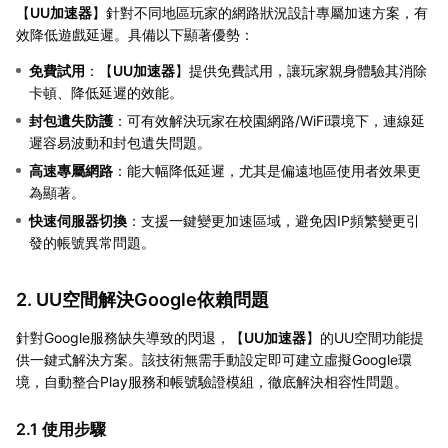
【
UU加速器
】針對不同地區玩家的網路狀況設計專屬加速方案，有
效降低遊戲延遲。具備以下顯著優勢：
免費試用
：【
UU加速器
】提供免費試用，讓玩家親身體驗其消除
卡頓、降低延遲的效能。
封包遺失防護
：可有效解決玩家在校園網路/WiFi環境下，連線延
遲容易波動和封包遺失問題。
高速專屬網路
：能大幅降低延遲，尤其是偏遠地區使用者效果更
為顯著。
快速伺服器切換
：支援一鍵變更加速區域，避免因IP頻繁變更引
發的帳號異常問題。
2. UU空間解決Google依賴問題
針對Google服務缺失導致的閃退，【
UU加速器
】的UU空間功能提
供一鍵式解決方案。該技術無需手動設定即可建立虛擬Google環
境，自動整合Play服務和帳號驗證模組，徹底解決相容性問題。
2.1 使用步驟