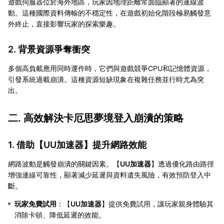
遊戲伺服器位於海外地區，玩家因地理距離常面臨顯著的連線波
動。這種國際資料傳輸的不穩定性，在遊戲初始化階段極易觸發意
外終止，直接影響玩家的探索樂趣。
2. 背景資源爭奪衝突
多個高負載應用同時運作時，它們與遊戲競爭CPU和記憶體資源，
引發系統過載崩潰。這種資源短缺現象在複雜任務並行時尤為突
出。
二. 高效解決卡厄思夢境登入崩潰的策略
1. 借助【
UU加速器
】提升網路效能
網路波動是觸發崩潰的關鍵因素。【
UU加速器
】透過優化路由路徑
增強連線可靠性，顯著減少延遲與資料遺失風險，有效預防登入中
斷。
玩家免費試用
：【
UU加速器
】提供免費試用，讓玩家親身體驗其
消除卡頓、降低延遲的效能。