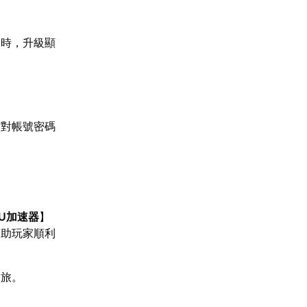
同時，升級顯
核對帳號密碼
U加速器
】
幫助玩家順利
之旅。