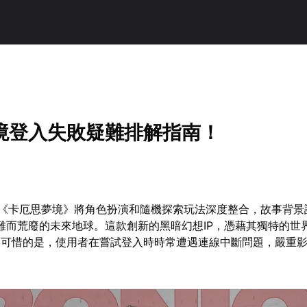
境登入失敗疑難排解指南！
e打造的《卡厄思夢境》將角色扮演和隨機探索玩法深度整合，故事背
災難而荒廢的未來地球。這款創新的黑暗幻想IP，憑藉其獨特的世
。可惜的是，使用者在嘗試登入時時常遭遇連線中斷問題，嚴重