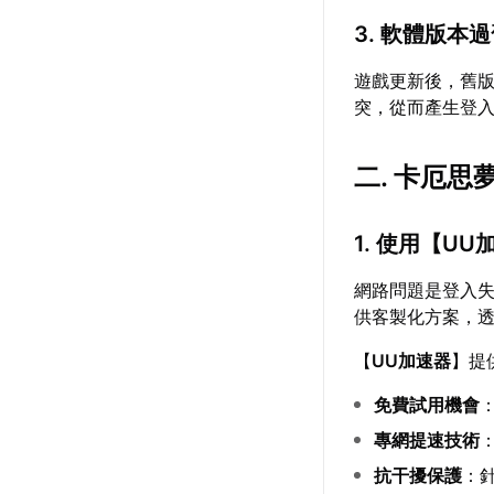
3. 軟體版本
遊戲更新後，舊
突，從而產生登
二. 卡厄
1. 使用【
UU
網路問題是登入
供客製化方案，
【
UU加速器
】提
免費試用機會
專網提速技術
抗干擾保護
：