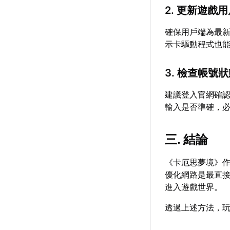
2. 更新遊戲
確保用戶端為最
示卡驅動程式也
3. 檢查帳號
建議登入官網確
輸入是否準確，
三. 結論
《卡厄思夢境》
優化網路是最直
進入遊戲世界。
透過上述方法，