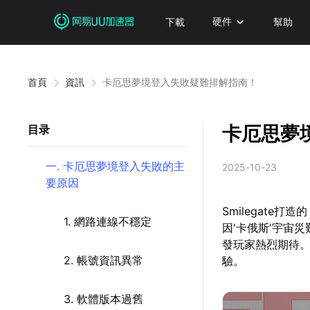
下載
硬件
幫助
首頁
資訊
卡厄思夢境登入失敗疑難排解指南！
卡厄思夢
目录
一. 卡厄思夢境登入失敗的主
2025-10-23
要原因
Smilegat
1. 網路連線不穩定
因'卡俄斯'宇宙
發玩家熱烈期待
2. 帳號資訊異常
驗。
3. 軟體版本過舊