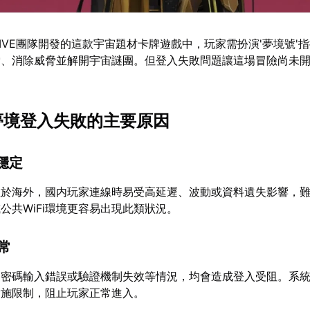
EATIVE團隊開發的這款宇宙題材卡牌遊戲中，玩家需扮演'夢境號'
索、消除威脅並解開宇宙謎團。但登入失敗問題讓這場冒險尚未
思夢境登入失敗的主要原因
不穩定
位於海外，國内玩家連線時易受高延遲、波動或資料遺失影響，
公共WiFi環境更容易出現此類狀況。
異常
、密碼輸入錯誤或驗證機制失效等情況，均會造成登入受阻。系
實施限制，阻止玩家正常進入。