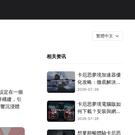
繁體中文
相关资讯
卡厄思夢境加速器優
化攻略：徹底解決延
遲與卡頓問題！
2026-07-28
景設定在一個
界構建，引
卡厄思夢境電腦版如
影響沉浸體
何下載？安裝與網路
優化完整教學！
2026-07-28
想要順暢體驗卡厄思