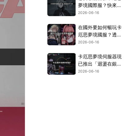
夢境國際服？快來參
考這篇下載教學，
2026-06-16
UU加速器讓你輕鬆
暢玩！
在國外要如何暢玩卡
厄思夢境國服？透過
UU加速器的專屬優
2026-06-16
化，就能享受順暢不
卡頓的遊玩體驗！
卡厄思夢境伺服器現
已推出「迴盪在銀河
中的歌聲」活動，賽
2026-06-16
季限定主戰員「海德
瑪麗」同步登場！