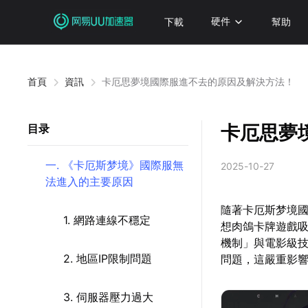
下載
硬件
幫助
首頁
資訊
卡厄思夢境國際服進不去的原因及解決方法！
卡厄思夢
目录
一. 《卡厄斯梦境》國際服無
2025-10-27
法進入的主要原因
隨著卡厄斯梦境國
1. 網路連線不穩定
想肉鴿卡牌遊戲吸
機制」與電影級
2. 地區IP限制問題
問題，這嚴重影
3. 伺服器壓力過大