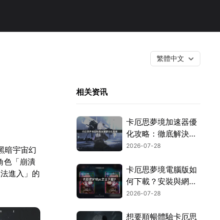
繁體中文
相关资讯
卡厄思夢境加速器優
化攻略：徹底解決延
遲與卡頓問題！
2026-07-28
黑暗宇宙幻
，角色「崩潰
卡厄思夢境電腦版如
無法進入」的
何下載？安裝與網路
優化完整教學！
2026-07-28
想要順暢體驗卡厄思