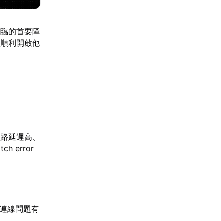
面臨的首要障
家順利開啟他
網路延遲高、
error
路連線問題有