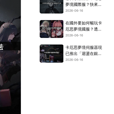
夢境國際服？快來參
考這篇下載教學，
2026-06-16
UU加速器讓你輕鬆
暢玩！
在國外要如何暢玩卡
厄思夢境國服？透過
UU加速器的專屬優
2026-06-16
化，就能享受順暢不
卡頓的遊玩體驗！
卡厄思夢境伺服器現
已推出「迴盪在銀河
中的歌聲」活動，賽
2026-06-16
季限定主戰員「海德
瑪麗」同步登場！