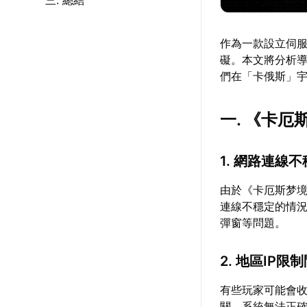
三. 總結
作為一款設立伺
礙。本文將分析
們在「卡俄斯」
一. 《卡
1. 網路連線
由於《卡厄斯梦
連線不穩定的情況。
彈窗等問題。
2. 地區IP限
有些玩家可能會收
關，系統無法正