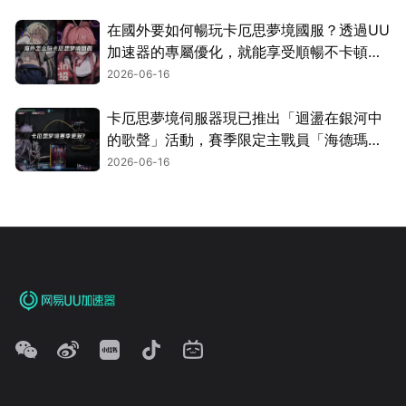
在國外要如何暢玩卡厄思夢境國服？透過UU
加速器的專屬優化，就能享受順暢不卡頓的
遊玩體驗！
2026-06-16
卡厄思夢境伺服器現已推出「迴盪在銀河中
的歌聲」活動，賽季限定主戰員「海德瑪
麗」同步登場！
2026-06-16