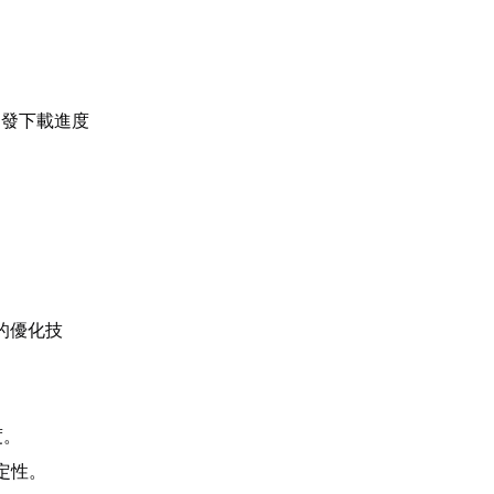
引發下載進度
的優化技
。
度。
定性。