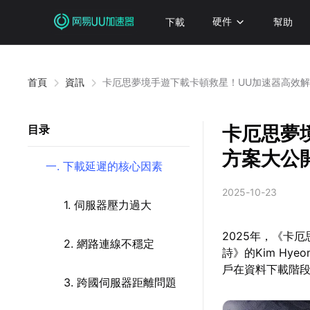
下載
硬件
幫助
首頁
資訊
卡厄思夢境手遊下載卡頓救星！UU加速器高效
卡厄思夢
目录
方案大公
一. 下載延遲的核心因素
2025-10-23
1. 伺服器壓力過大
2025年，《卡
2. 網路連線不穩定
詩》的Kim Hy
戶在資料下載階
3. 跨國伺服器距離問題