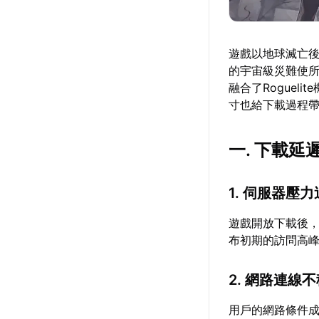
遊戲以地球滅亡
的宇宙級災難使
融合了Roguel
寸也給下載過程
一. 下載延
1. 伺服器壓
遊戲開放下載後
布初期的訪問高
2. 網路連線
用戶的網路條件