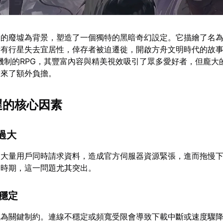
後的廢墟為背景，塑造了一個獨特的黑暗奇幻設定。它描繪了名
所有行星失去宜居性，倖存者被迫遷徙，開啟方舟文明時代的故
ite機制的RPG，其豐富內容與精美視效吸引了眾多愛好者，但龐
帶來了額外負擔。
遲的核心因素
力過大
，大量用戶同時請求資料，造成官方伺服器資源緊張，進而拖慢
峰時期，這一問題尤其突出。
不穩定
成為關鍵制約。連線不穩定或頻寬受限會導致下載中斷或速度驟