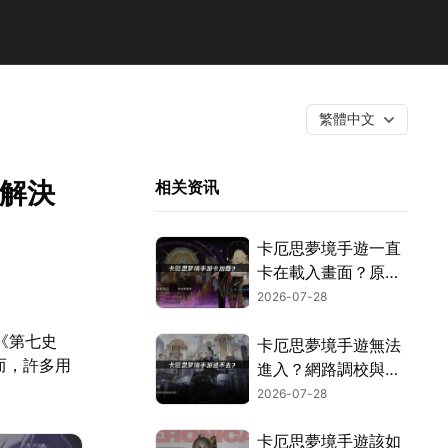
繁體中文
效解決
相关资讯
卡厄思夢境手遊一直
卡在載入畫面？原因
解析與快速解決撇
2026-07-28
步！
《第七史
卡厄思夢境手遊無法
然而，許多用
進入？網路調校與環
境設定完整攻略！
2026-07-28
卡厄思夢境手遊該如