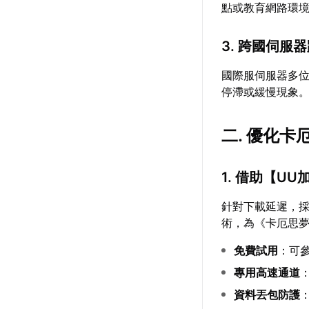
點或教育網路環
3. 跨國伺服
國際服伺服器多
停滯或緩慢現象
二. 優化
1. 借助【
UU
針對下載延遲，
術，為《卡厄思
免費試用
：可
專用高速通道
資料丟包防護