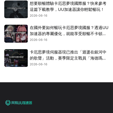
想要順暢體驗卡厄思夢境國際服？快來參考
這篇下載教學，UU加速器讓你輕鬆暢玩！
2026-06-16
在國外要如何暢玩卡厄思夢境國服？透過UU
加速器的專屬優化，就能享受順暢不卡頓的
遊玩體驗！
2026-06-16
卡厄思夢境伺服器現已推出「迴盪在銀河中
的歌聲」活動，賽季限定主戰員「海德瑪
麗」同步登場！
2026-06-16