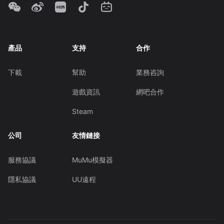
產品
支持
合作
下載
幫助
業務咨詢
遊戲資訊
網吧合作
Steam
公司
友情鏈接
服務協議
MuMu模擬器
隱私協議
UU遠程