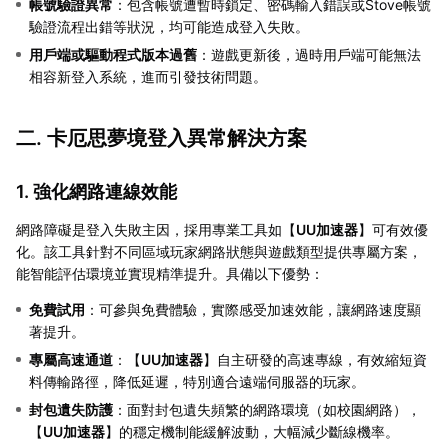
帳號驗證異常
：包含帳號遭暫時鎖定、密碼輸入錯誤或Stove帳號
驗證流程出錯等狀況，均可能造成登入失敗。
用戶端或驅動程式版本過舊
：遊戲更新後，過時用戶端可能無法
相容新登入系統，進而引發技術問題。
二. 卡厄思夢境登入異常解決方案
1. 強化網路連線效能
網路障礙是登入失敗主因，採用專業工具如【
UU加速器
】可有效優
化。該工具針對不同區域玩家網路狀態與遊戲類型提供專屬方案，
能智能評估環境並實現精準提升。具備以下優勢：
免費試用
：可參與免費體驗，實際感受加速效能，讓網路速度顯
著提升。
專屬高速通道
：【
UU加速器
】自主研發的高速專線，有效縮短資
料傳輸路徑，降低延遲，特別適合遠端伺服器的玩家。
封包遺失防護
：面對封包遺失頻繁的網路環境（如校園網路），
【
UU加速器
】的穩定機制能緩解波動，大幅減少斷線機率。