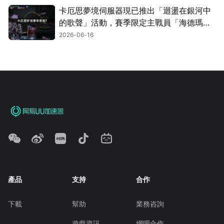
卡厄思夢境伺服器現已推出「迴盪在銀河中
的歌聲」活動，賽季限定主戰員「海德瑪
麗」同步登場！
2026-06-16
產品
支持
合作
下載
幫助
業務咨詢
遊戲資訊
網吧合作