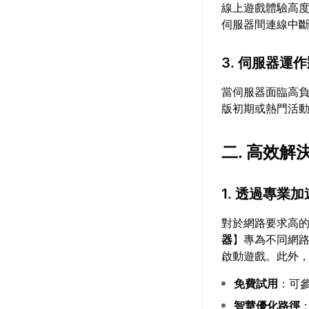
線上遊戲體驗高
伺服器間連線中
3. 伺服器運
當伺服器面臨高
版初期或熱門活
二. 高效解
1. 透過專業
對於網路要求高
器
】專為不同網
啟動遊戲。此外，
免費試用
：可
智慧優化路徑