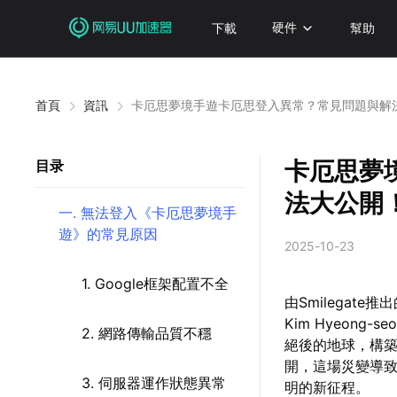
下載
硬件
幫助
首頁
資訊
卡厄思夢境手遊卡厄思登入異常？常見問題與解
卡厄思夢
目录
法大公開
一. 無法登入《卡厄思夢境手
遊》的常見原因
2025-10-23
1. Google框架配置不全
由Smilegat
Kim Hyeong
2. 網路傳輸品質不穩
絕後的地球，構
開，這場災變導
3. 伺服器運作狀態異常
明的新征程。