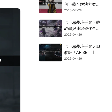
何下載？解決方案與
效能強化指引！
2026-07-28
卡厄思夢境手遊下載
教學與連線優化全攻
略！
2026-04-29
卡厄思夢境手遊大型
改版「ARISE」上
線！順暢連線攻略大
2026-04-29
公開！