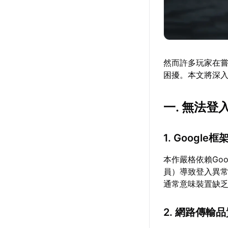
然而許多玩家在
困擾。本文將深
一. 無法
1. Google
本作嚴格依賴Goo
員）導致登入異常。當畫
通常意味裝置缺乏必
2. 網路傳輸