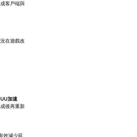
造成客戶端與
情況在遊戲改
【
UU加速
完成後再重新
有效減少延