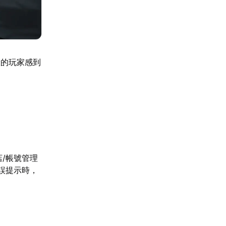
驗的玩家感到
店/帳號管理
」錯誤提示時，