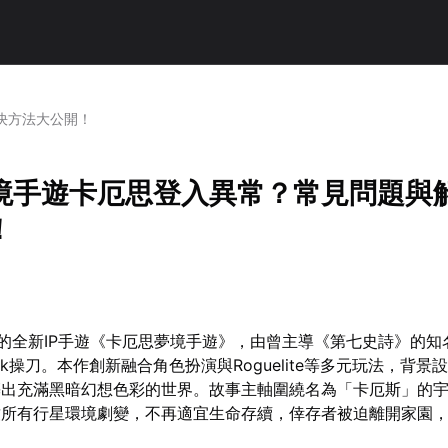
決方法大公開！
境手遊卡厄思登入異常？常見問題與
！
e推出的全新IP手遊《卡厄思夢境手遊》，由曾主導《第七史詩》的
-seok操刀。本作創新融合角色扮演與Roguelite等多元玩法，背
築出充滿黑暗幻想色彩的世界。故事主軸圍繞名為「卡厄斯」的
致所有行星環境劇變，不再適宜生命存續，倖存者被迫離開家園