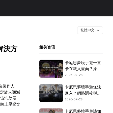
繁體中文
解決方
相关资讯
卡厄思夢境手遊一直
卡在載入畫面？原因
解析與快速解決撇
2026-07-28
步！
知名製作人
卡厄思夢境手遊無法
景設定於人類滅
進入？網路調校與環
宇宙浩劫展
境設定完整攻略！
2026-07-28
，踏上星艦文
卡厄思夢境手遊該如