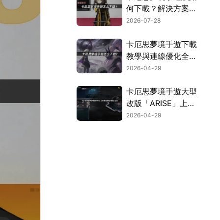
何下載？解決方案與
效能強化指引！
2026-07-28
卡厄思夢境手遊下載
教學與連線優化全攻
略！
2026-04-29
卡厄思夢境手遊大型
改版「ARISE」上
線！順暢連線攻略大
2026-04-29
公開！