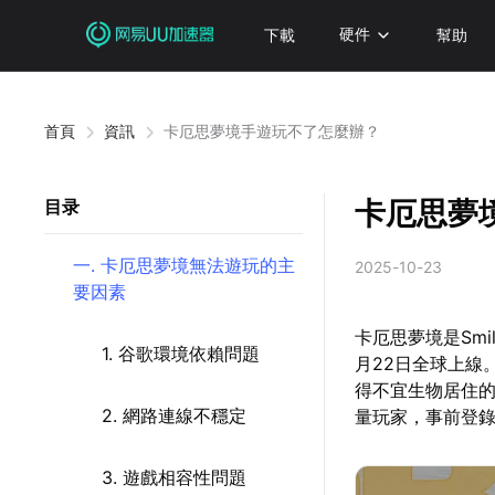
下載
硬件
幫助
首頁
資訊
卡厄思夢境手遊玩不了怎麼辦？
卡厄思夢
目录
一. 卡厄思夢境無法遊玩的主
2025-10-23
要因素
卡厄思夢境是Smil
1. 谷歌環境依賴問題
月22日全球上線
得不宜生物居住的
2. 網路連線不穩定
量玩家，事前登錄
3. 遊戲相容性問題