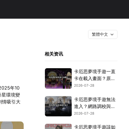
繁體中文
相关资讯
卡厄思夢境手遊一直
卡在載入畫面？原因
解析與快速解決撇
2026-07-28
025年10
步！
行星環境變
卡厄思夢境手遊無法
劇情吸引大
進入？網路調校與環
境設定完整攻略！
2026-07-28
卡厄思夢境手遊該如