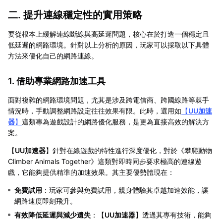
二. 提升連線穩定性的實用策略
要從根本上緩解連線斷線與高延遲問題，核心在於打造一個穩定且
低延遲的網路環境。針對以上分析的原因，玩家可以採取以下具體
方法來優化自己的網路連線。
1. 借助專業網路加速工具
面對複雜的網路環境問題，尤其是涉及跨電信商、跨國線路等棘手
情況時，手動調整網路設定往往效果有限。此時，選用如
【
UU加速
器
】
這類專為遊戲設計的網路優化服務，是更為直接高效的解決方
案。
【
UU加速器
】針對在線遊戲的特性進行深度優化，對於《攀爬動物
Climber Animals Together》這類對即時同步要求極高的連線遊
戲，它能夠提供精準的加速效果。其主要優勢體現在：
免費試用
：玩家可參與免費試用，親身體驗其卓越加速效能，讓
網路速度即刻飛升。
有效降低延遲與減少遺失
：【
UU加速器
】透過其專有技術，能夠