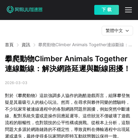
下 载
繁體中文
首頁
資訊
攀爬動物Climber Animals Together連線斷線：解
決網路延遲與斷線困擾！
攀爬動物Climber Animals Together
連線斷線：解決網路延遲與斷線困擾！
2026-03-03
對於《攀爬動物》這款強調多人協作的跑酷遊戲而言，組隊攀登無
疑是其最吸引人的核心玩法。然而，在尋求與夥伴同樂的體驗時，
不少玩家常被連線過程中的各類網路問題所困擾，例如突然中斷連
線、配對系統失靈或是操作回應延遲等。這些狀況不僅破壞了遊戲
流程的順暢性，也對競技的公平性構成挑戰。從根本上分析，這類
問題大多源於網路鏈路的不穩定性，導致資料在傳輸過程中出現延
遲或遺失，最終使得多玩家間的即時互動狀態難以保持一致。