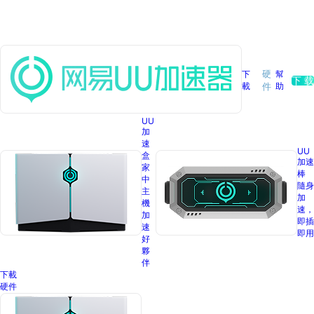
下
硬
幫
下 载
載
助
件
UU
加
速
UU
盒
加速
家
棒
中
隨身
主
加
機
速，
加
即插
速
即用
好
夥
伴
下載
硬件