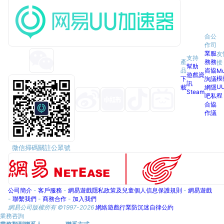
合
公
作
司
業
服
友
支持
產
務
務
接
幫助
品
咨
協
M
遊戲資
模
下
詢
議
訊
U
載
網
隱
Steam
程
吧
私
合
協
作
議
微信掃碼關註公眾號
公司簡介
-
客戶服務
-
網易遊戲隱私政策及兒童個人信息保護規則
-
網易遊戲
-
聯繫我們
-
商務合作
-
加入我們
網易公司版權所有 ©1997-
2026
網絡遊戲行業防沉迷自律公約
業務咨詢