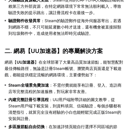
賴第三方外部資源，在特定網路環境下常常無法順利載入，導致
驗證失敗的提示跳出，讓註冊流程卡在最後一步。
驗證郵件收發異常
：Steam的驗證郵件從海外伺服器寄出，若遇
到網路不穩，不只可能延遲數小時才送達，還有機會被直接歸類
到垃圾郵件中，造成使用者無法即時完成驗證。
二. 網易【
UU加速器
】的專屬解決方案
網易【
UU加速器
】在全球部署了大量高品質加速節點，能智慧配對
最佳傳輸路徑，無論是註冊Steam帳號、瀏覽商店頁面還是下載遊
戲，都能提供穩定流暢的網路環境，主要優勢如下：
Steam全場景免費加速
：不需付費就能享有註冊、登入、造訪商
店等完整流程的加速服務，對玩家非常友善。
內建完整註冊引導流程
：UU用戶端附帶詳細的圖文教學，從
Steam用戶端下載安裝，到資料填寫、信箱驗證，每個步驟都有
清楚指引，就算完全沒有經驗的小白也能輕鬆完成正版Steam的
安裝與註冊。
多區服節點自由切換
：在加速詳情頁能自行選擇不同區域的節