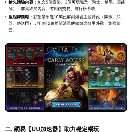
搶先體驗內容
：包含5個章節、3個可玩職業（騎士、槍手、靈能
師）、前期終局內容、遊戲內交易、排行榜系統。
里程碑獎勵
：願望清單達10萬已解鎖熔岩主題特效（腳步、武
器、傳送門）；衝刺15萬願望清單解鎖熔岩盔甲外觀，集齊整
套。
二. 網易【
UU加速器
】助力穩定暢玩