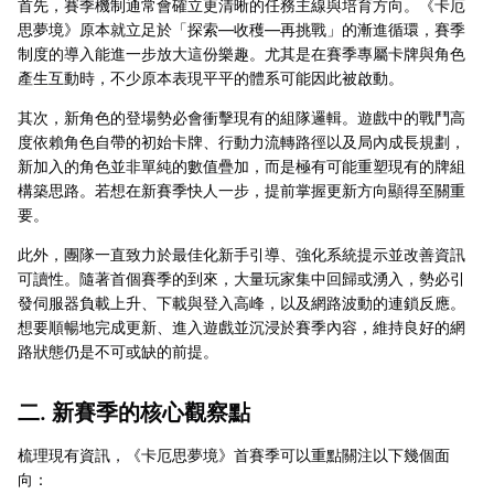
首先，賽季機制通常會確立更清晰的任務主線與培育方向。《卡厄
思夢境》原本就立足於「探索—收穫—再挑戰」的漸進循環，賽季
制度的導入能進一步放大這份樂趣。尤其是在賽季專屬卡牌與角色
產生互動時，不少原本表現平平的體系可能因此被啟動。
其次，新角色的登場勢必會衝擊現有的組隊邏輯。遊戲中的戰鬥高
度依賴角色自帶的初始卡牌、行動力流轉路徑以及局內成長規劃，
新加入的角色並非單純的數值疊加，而是極有可能重塑現有的牌組
構築思路。若想在新賽季快人一步，提前掌握更新方向顯得至關重
要。
此外，團隊一直致力於最佳化新手引導、強化系統提示並改善資訊
可讀性。隨著首個賽季的到來，大量玩家集中回歸或湧入，勢必引
發伺服器負載上升、下載與登入高峰，以及網路波動的連鎖反應。
想要順暢地完成更新、進入遊戲並沉浸於賽季內容，維持良好的網
路狀態仍是不可或缺的前提。
二. 新賽季的核心觀察點
梳理現有資訊，《卡厄思夢境》首賽季可以重點關注以下幾個面
向：