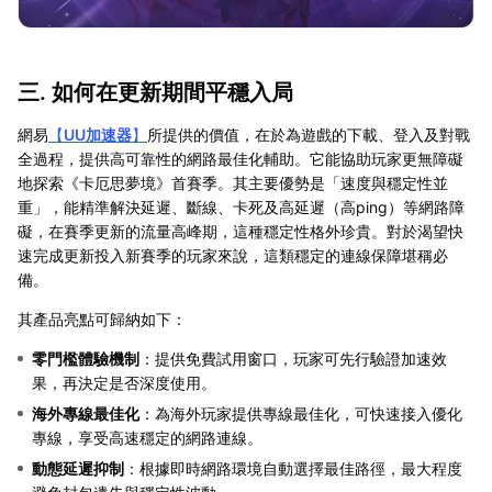
三. 如何在更新期間平穩入局
網易
【
UU加速器
】
所提供的價值，在於為遊戲的下載、登入及對戰
全過程，提供高可靠性的網路最佳化輔助。它能協助玩家更無障礙
地探索《卡厄思夢境》首賽季。其主要優勢是「速度與穩定性並
重」，能精準解決延遲、斷線、卡死及高延遲（高ping）等網路障
礙，在賽季更新的流量高峰期，這種穩定性格外珍貴。對於渴望快
速完成更新投入新賽季的玩家來說，這類穩定的連線保障堪稱必
備。
其產品亮點可歸納如下：
零門檻體驗機制
：提供免費試用窗口，玩家可先行驗證加速效
果，再決定是否深度使用。
海外專線最佳化
：為海外玩家提供專線最佳化，可快速接入優化
專線，享受高速穩定的網路連線。
動態延遲抑制
：根據即時網路環境自動選擇最佳路徑，最大程度