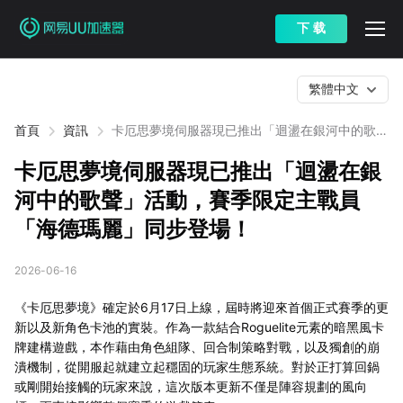
下 载
繁體中文
首頁
資訊
卡厄思夢境伺服器現已推出「迴盪在銀河中的歌
聲」活動，賽季限定主戰員「海德瑪麗」同步登
場！
卡厄思夢境伺服器現已推出「迴盪在銀
河中的歌聲」活動，賽季限定主戰員
「海德瑪麗」同步登場！
2026-06-16
《卡厄思夢境》確定於6月17日上線，屆時將迎來首個正式賽季的更
新以及新角色卡池的實裝。作為一款結合Roguelite元素的暗黑風卡
牌建構遊戲，本作藉由角色組隊、回合制策略對戰，以及獨創的崩
潰機制，從開服起就建立起穩固的玩家生態系統。對於正打算回鍋
或剛開始接觸的玩家來說，這次版本更新不僅是陣容規劃的風向