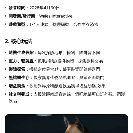
發售時間
：2026年4月30日
開發商/發行商
：Wales Interactive
遊戲類型
：1-4人連線、物理驅動、合作生存恐怖
2. 核心玩法
隨機生成裂隙
：每次探險地形、怪物、陷阱皆不同
重力手套裝置
：抓取/搬運/投擲物體，採集原料交易
裂隙探索
：掃描定位異常點，部署裝置開啟傳送門
無槍械生存
：觀察異界生物弱點迴避，無須正面戰鬥
增益調酒
：飲用異界原料釀造飲品獲得增益/混亂效果
社交與養成
：支援近距離語音連線，酒吧總部可自訂外觀、調製
飲品