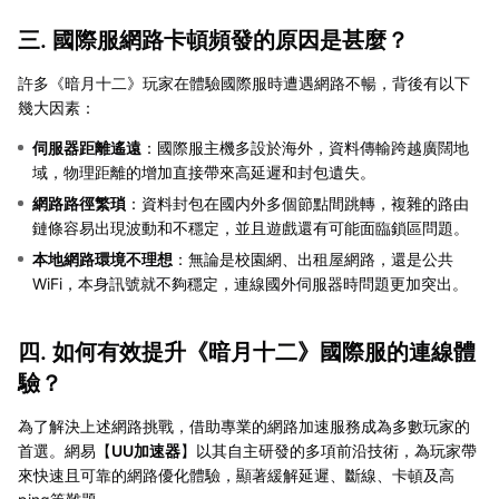
三. 國際服網路卡頓頻發的原因是甚麼？
許多《暗月十二》玩家在體驗國際服時遭遇網路不暢，背後有以下
幾大因素：
伺服器距離遙遠
：國際服主機多設於海外，資料傳輸跨越廣闊地
域，物理距離的增加直接帶來高延遲和封包遺失。
網路路徑繁瑣
：資料封包在國内外多個節點間跳轉，複雜的路由
鏈條容易出現波動和不穩定，並且遊戲還有可能面臨鎖區問題。
本地網路環境不理想
：無論是校園網、出租屋網路，還是公共
WiFi，本身訊號就不夠穩定，連線國外伺服器時問題更加突出。
四. 如何有效提升《暗月十二》國際服的連線體
驗？
為了解決上述網路挑戰，借助專業的網路加速服務成為多數玩家的
首選。網易【
UU加速器
】以其自主研發的多項前沿技術，為玩家帶
來快速且可靠的網路優化體驗，顯著緩解延遲、斷線、卡頓及高