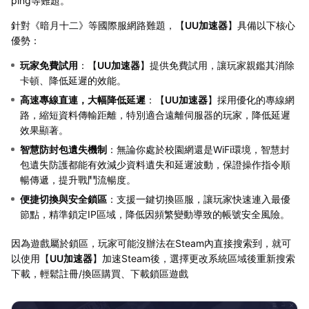
ping等難題。
針對《暗月十二》等國際服網路難題，【
UU加速器
】具備以下核心
優勢：
玩家免費試用
：【
UU加速器
】提供免費試用，讓玩家親鑑其消除
卡頓、降低延遲的效能。
高速專線直連，大幅降低延遲
：【
UU加速器
】採用優化的專線網
路，縮短資料傳輸距離，特別適合遠離伺服器的玩家，降低延遲
效果顯著。
智慧防封包遺失機制
：無論你處於校園網還是WiFi環境，智慧封
包遺失防護都能有效減少資料遺失和延遲波動，保證操作指令順
暢傳遞，提升戰鬥流暢度。
便捷切換與安全鎖區
：支援一鍵切換區服，讓玩家快速連入最優
節點，精準鎖定IP區域，降低因頻繁變動導致的帳號安全風險。
因為遊戲屬於鎖區，玩家可能沒辦法在Steam內直接搜索到，就可
以使用【
UU加速器
】加速Steam後，選擇更改系統區域後重新搜索
下載，輕鬆註冊/換區購買、下載鎖區遊戲