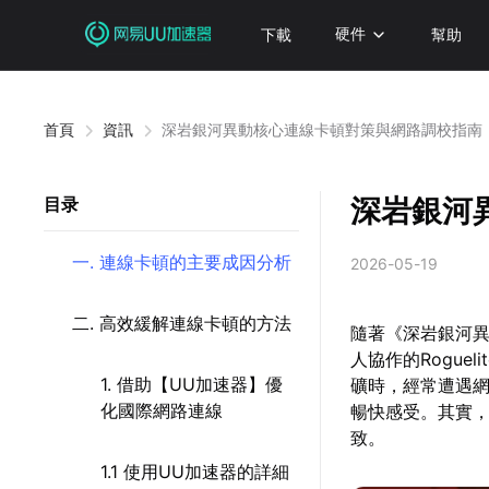
下載
硬件
幫助
首頁
資訊
深岩銀河異動核心連線卡頓對策與網路調校指南
深岩銀河
目录
一. 連線卡頓的主要成因分析
2026-05-19
二. 高效緩解連線卡頓的方法
隨著《深岩銀河異
人協作的Rogu
1. 借助【UU加速器】優
礦時，經常遭遇
化國際網路連線
暢快感受。其實
致。
1.1 使用UU加速器的詳細