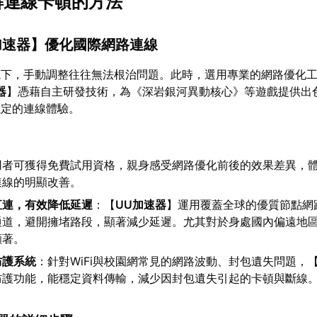
緩解連線卡頓的方法
加速器
】優化國際網路連線
境下，手動調整往往無法根治問題。此時，選用專業的網路優化
器
】憑藉自主研發技術，為《深岩銀河異動核心》等遊戲提供出
穩定的連線體驗。
：
用者可獲得免費試用資格，親身感受網路優化前後的效果差異，
連線的明顯改善。
直連，有效降低延遲
：【
UU加速器
】運用覆蓋全球的優質節點網
通道，避開擁堵路段，顯著減少延遲。尤其對於身處國內偏遠地
顯著。
防護系統
：針對WiFi與校園網常見的網路波動、封包遺失問題，
防護功能，能穩定資料傳輸，減少因封包遺失引起的卡頓與斷線