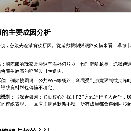
卡頓的主要成因分析
卡頓，必須先釐清背後原因。從遊戲機制與網路架構來看，導致
遠
：國際服的玩家常需連至海外伺服器，物理距離越長，訊號傳
地會產生較高的延遲與封包遺失。
不佳
：例如校園網、公共WiFi等網路，容易受到頻寬限制或尖峰
，導致資料封包傳輸不穩定。
線機制
：《深岩銀河：異動核心》採用P2P方式進行多人合作，
隊的連線表現。一旦房主網路狀態不穩，所有成員都會遇到同步