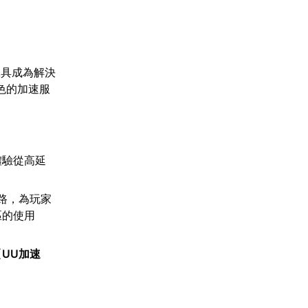
工具成為解決
色的加速服
體驗從高延
路，為玩家
區的使用
【
UU加速
。