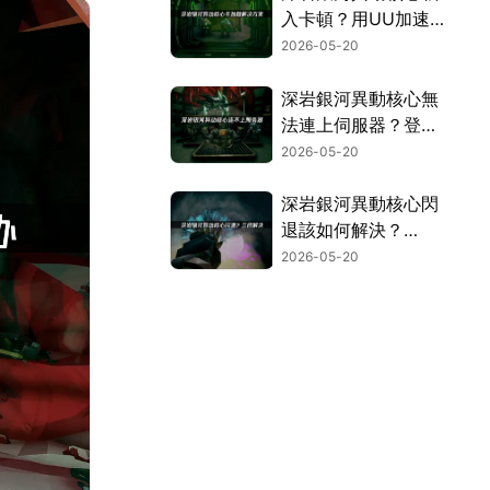
入卡頓？用UU加速
器就能流暢體驗！
2026-05-20
深岩銀河異動核心無
法連上伺服器？登入
失敗之解決辦法總整
2026-05-20
理！
深岩銀河異動核心閃
退該如何解決？
2026年最新修復攻
2026-05-20
略在此！