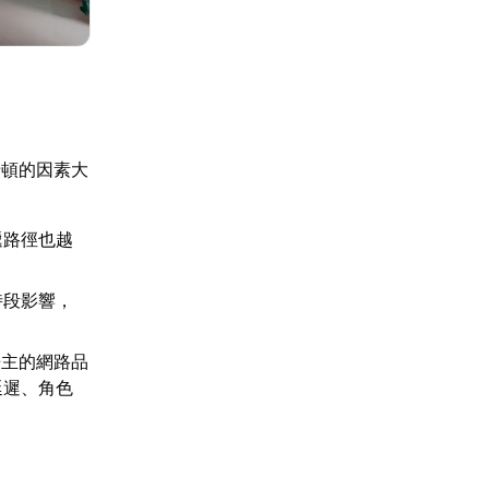
卡頓的因素大
遞路徑也越
時段影響，
房主的網路品
延遲、角色