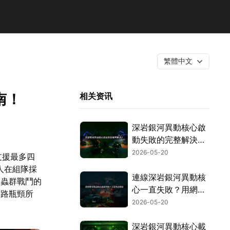
繁體中文
南！
相关资讯
深岩銀河異動核心啟
動失敗的完整解決方
案！
2026-05-20
支援最多四
多人在組隊採
連線深岩銀河異動核
與蟲群戰鬥的
心一直失敗？用網易
網路瓶頸所
UU加速器就能穩定
2026-05-20
連線，再也不怕斷
線！
深岩銀河異動核心載