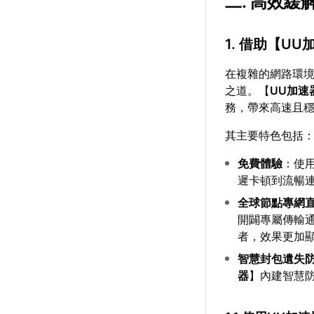
二. 高效
1. 借助【
UU
在複雜的網路環
之道。【
UU加速
務，帶來高速且
其主要特色包括
免費體驗
：使
遲卡頓到流暢
全球節點專網
開闢專屬傳輸
者，效果更加
智慧封包遺失
器
】內建智慧