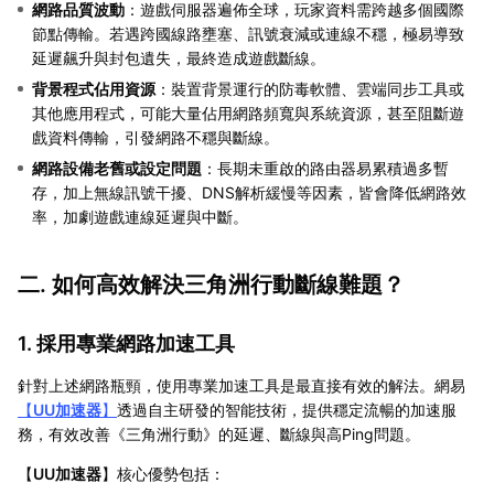
網路品質波動
：遊戲伺服器遍佈全球，玩家資料需跨越多個國際
節點傳輸。若遇跨國線路壅塞、訊號衰減或連線不穩，極易導致
延遲飆升與封包遺失，最終造成遊戲斷線。
背景程式佔用資源
：裝置背景運行的防毒軟體、雲端同步工具或
其他應用程式，可能大量佔用網路頻寬與系統資源，甚至阻斷遊
戲資料傳輸，引發網路不穩與斷線。
網路設備老舊或設定問題
：長期未重啟的路由器易累積過多暫
存，加上無線訊號干擾、DNS解析緩慢等因素，皆會降低網路效
率，加劇遊戲連線延遲與中斷。
二. 如何高效解決三角洲行動斷線難題？
1. 採用專業網路加速工具
針對上述網路瓶頸，使用專業加速工具是最直接有效的解法。網易
【
UU加速器
】
透過自主研發的智能技術，提供穩定流暢的加速服
務，有效改善《三角洲行動》的延遲、斷線與高Ping問題。
【
UU加速器
】核心優勢包括：